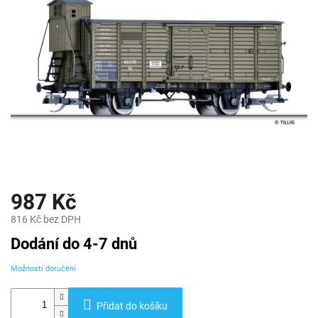
987 Kč
816 Kč bez DPH
Měrná
Dodání do 4-7 dnů
cena:
Možnosti doručení
Přidat do košíku