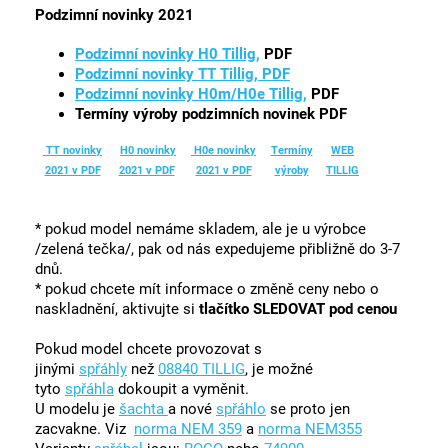
Podzimní novinky 2021
Podzimní novinky H0 Tillig,
PDF
Podzimní novinky TT Tillig, PDF
Podzimní novinky H0m/H0e Tillig,
PDF
Termíny výroby podzimních novinek PDF
TT novinky
H0 novinky
H0e novinky
Termíny
WEB
2021 v PDF
2021 v PDF
2021 v PDF
výroby
TILLIG
* pokud model nemáme skladem, ale je u výrobce
/zelená tečka/, pak od nás expedujeme přibližně do 3-7
dnů.
* pokud chcete mít informace o změně ceny nebo o
naskladnění, aktivujte si
tlačítko SLEDOVAT pod cenou
Pokud model chcete provozovat s
jinými
spřáhly
než
08840 TILLIG
, je možné
tyto
spřáhla
dokoupit a vyměnit.
U modelu je
šachta
a nové
spřáhlo
se proto jen
zacvakne. Viz
norma NEM 359
a
norma NEM355