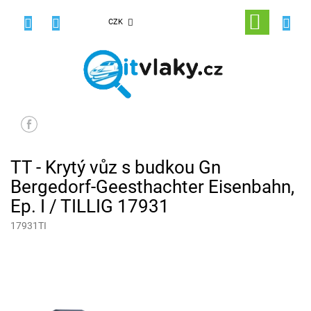
Přejít
na
NÁKUPNÍ
CZK
obsah
KOŠÍK
TT - Krytý vůz s budkou Gn
Bergedorf-Geesthachter Eisenbahn,
Ep. I / TILLIG 17931
17931TI