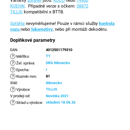
Varianty
spřáhel
jsou:
ROCO
nebo
74900
KUEHN
. Případně verze s očkem:
08872
TILLIG
kompatibilní s BTTB.
Spřáhla
nevyměňujeme! Pouze v rámci služby
kontrola
vozu
nebo
lokomotivy
, nebo při montáži dekodéru.
Doplňkové parametry
EAN
:
4012501179310
?
TT
Měřítko
:
?
DRG Německo
Žel. správa
:
?
I
Epocha
:
?
81
Rozměr mm
:
Stát
:
Německo
?
TILLIG
Výrobce
:
V prodeji od
:
Novinka 2021
?
skladem 18.06.26
Sklad u výrobce
: