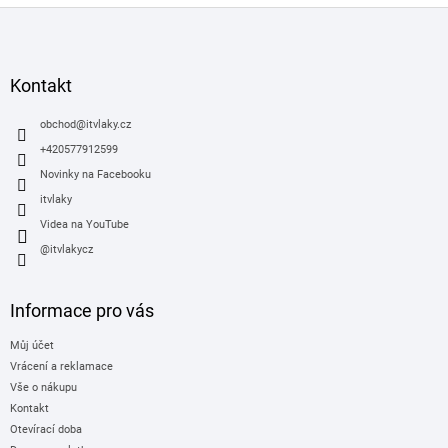
Z
á
p
a
Kontakt
t
í
obchod
@
itvlaky.cz
+420577912599
Novinky na Facebooku
itvlaky
Videa na YouTube
@itvlakycz
Informace pro vás
Můj účet
Vrácení a reklamace
Vše o nákupu
Kontakt
Otevírací doba