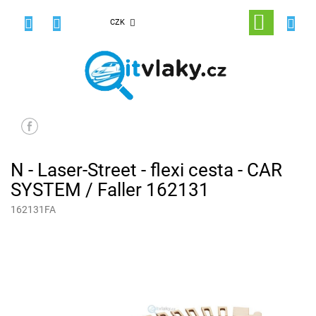
Přejít
na
NÁKUPNÍ
CZK
obsah
KOŠÍK
N - Laser-Street - flexi cesta - CAR
SYSTEM / Faller 162131
162131FA