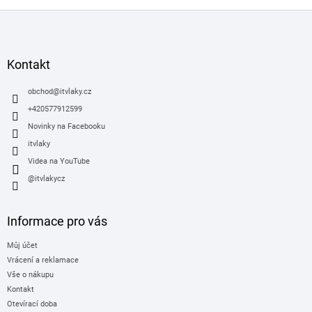
Z
á
p
a
Kontakt
t
í
obchod
@
itvlaky.cz
+420577912599
Novinky na Facebooku
itvlaky
Videa na YouTube
@itvlakycz
Informace pro vás
Můj účet
Vrácení a reklamace
Vše o nákupu
Kontakt
Otevírací doba