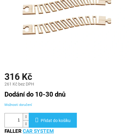
316 Kč
261 Kč bez DPH
Měrná
Dodání do 10-30 dnů
cena:
Možnosti doručení
Přidat do košíku
FALLER
CAR SYSTEM