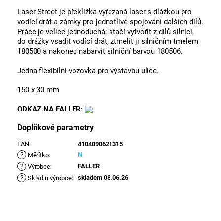
Laser-Street je překližka vyřezaná laser s dlážkou pro
vodící drát a zámky pro jednotlivé spojování dalších dílů.
Práce je velice jednoduchá: stačí vytvořit z dílů silnici,
do drážky vsadit vodící drát, ztmelit ji silničním tmelem
180500 a nakonec nabarvit silniční barvou 180506.
Jedna flexibilní vozovka pro výstavbu ulice.
150 x 30 mm
ODKAZ NA FALLER:
Doplňkové parametry
EAN
:
4104090621315
?
N
Měřítko
:
?
FALLER
Výrobce
:
?
skladem 08.06.26
Sklad u výrobce
: