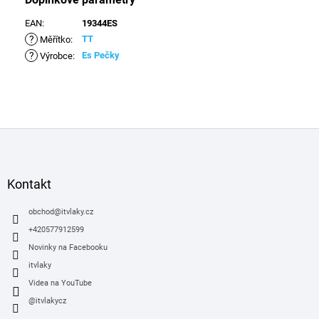
EAN
:
19344ES
?
TT
Měřítko
:
?
Es Pečky
Výrobce
:
Z
á
p
a
Kontakt
t
í
obchod
@
itvlaky.cz
+420577912599
Novinky na Facebooku
itvlaky
Videa na YouTube
@itvlakycz