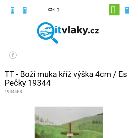
Přejít
na
NÁKUPNÍ
CZK
obsah
KOŠÍK
TT - Boží muka kříž výška 4cm / Es
Pečky 19344
19344ES