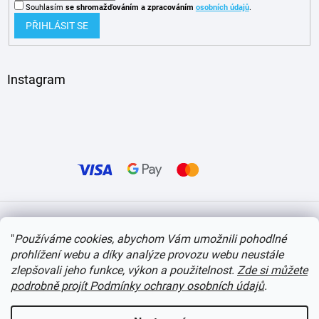
Souhlasím
se shromažďováním
a zpracováním
osobních údajů
.
PŘIHLÁSIT SE
Instagram
Vytvořil Shoptet
"
Používáme cookies, abychom Vám umožnili pohodlné
prohlížení webu a díky analýze provozu webu neustále
Copyright 2026
itvlaky.cz
. Všechna práva vyhrazena.
Upravit nastavení cookies
zlepšovali jeho funkce, výkon a použitelnost.
Zde si můžete
podrobně projít Podmínky ochrany osobních údajů
.