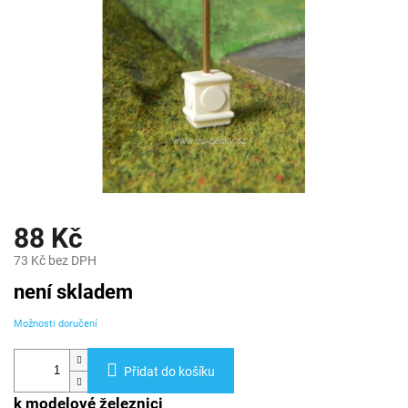
88 Kč
73 Kč bez DPH
Měrná
není skladem
cena:
Možnosti doručení
Přidat do košíku
k modelové železnici