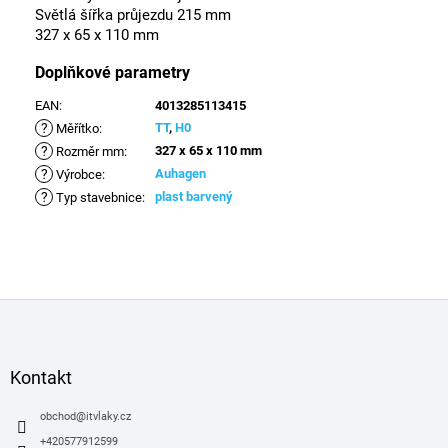
Světlá šířka průjezdu 215 mm
327 x 65 x 110 mm
Doplňkové parametry
EAN
:
4013285113415
?
TT
,
H0
Měřítko
:
?
327 x 65 x 110 mm
Rozměr mm
:
?
Auhagen
Výrobce
:
?
plast barvený
Typ stavebnice
:
Z
á
p
a
Kontakt
t
í
obchod
@
itvlaky.cz
+420577912599