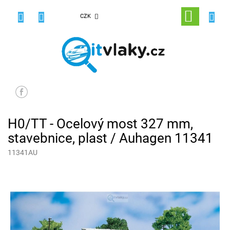
Přejít
na
NÁKUPNÍ
CZK
obsah
KOŠÍK
H0/TT - Ocelový most 327 mm,
stavebnice, plast / Auhagen 11341
11341AU