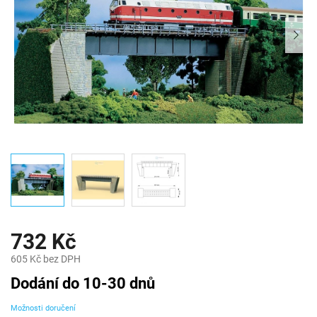
732 Kč
605 Kč bez DPH
Měrná
Dodání do 10-30 dnů
cena:
Možnosti doručení