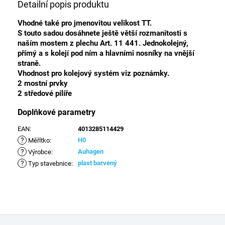
Detailní popis produktu
Vhodné také pro jmenovitou velikost TT.
S touto sadou dosáhnete ještě větší rozmanitosti s
naším mostem z plechu Art. 11 441. Jednokolejný,
přímý a s kolejí pod ním a hlavními nosníky na vnější
straně.
Vhodnost pro kolejový systém viz poznámky.
2 mostní prvky
2 středové pilíře
Doplňkové parametry
EAN
:
4013285114429
?
H0
Měřítko
:
?
Auhagen
Výrobce
:
?
plast barvený
Typ stavebnice
:
Z