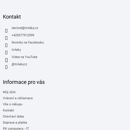
á
p
a
Kontakt
t
í
obchod
@
itvlaky.cz
+420577912599
Novinky na Facebooku
itvlaky
Videa na YouTube
@itvlakycz
Informace pro vás
Můj účet
Vrácení a reklamace
Vše o nákupu
Kontakt
Otevírací doba
Doprava a platba
PK computers - IT