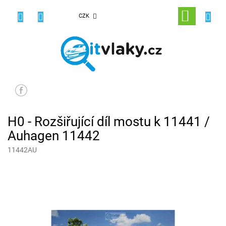
Přejít
na
NÁKUPNÍ
CZK
obsah
KOŠÍK
H0 - Rozšiřující díl mostu k 11441 /
Auhagen 11442
11442AU