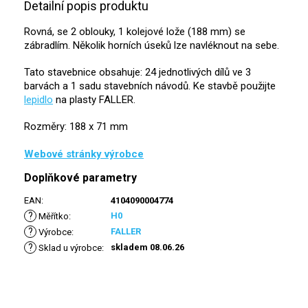
Detailní popis produktu
Rovná, se 2 oblouky, 1 kolejové lože (188 mm) se
zábradlím. Několik horních úseků lze navléknout na sebe.
Tato stavebnice obsahuje: 24 jednotlivých dílů ve 3
barvách a 1 sadu stavebních návodů. Ke stavbě použijte
lepidlo
na plasty FALLER.
Rozměry: 188 x 71 mm
Webové stránky výrobce
Doplňkové parametry
EAN
:
4104090004774
?
H0
Měřítko
:
?
FALLER
Výrobce
:
?
skladem 08.06.26
Sklad u výrobce
: