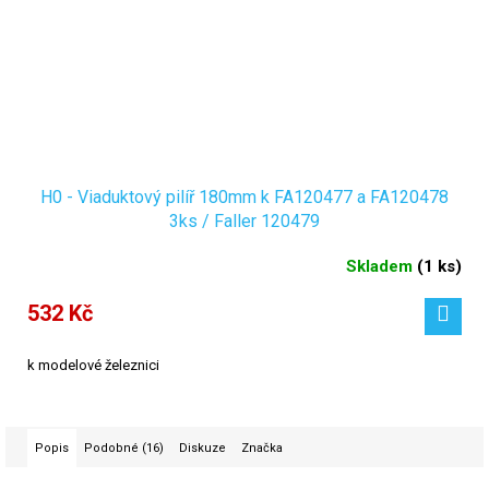
H0 - Viaduktový pilíř 180mm k FA120477 a FA120478
3ks / Faller 120479
Skladem
(
1 ks
)
532 Kč
k modelové železnici
Popis
Podobné (16)
Diskuze
Značka