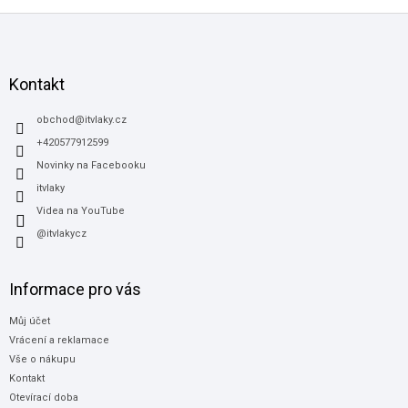
Z
á
p
a
Kontakt
t
í
obchod
@
itvlaky.cz
+420577912599
Novinky na Facebooku
itvlaky
Videa na YouTube
@itvlakycz
Informace pro vás
Můj účet
Vrácení a reklamace
Vše o nákupu
Kontakt
Otevírací doba