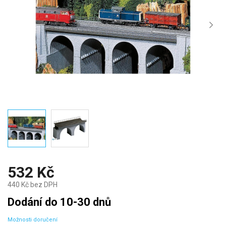
532 Kč
440 Kč bez DPH
Měrná
Dodání do 10-30 dnů
cena:
Možnosti doručení