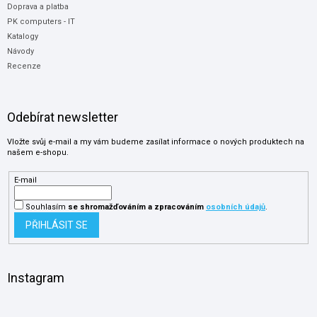
Doprava a platba
PK computers - IT
Katalogy
Návody
Recenze
Odebírat newsletter
Vložte svůj e-mail a my vám budeme zasílat informace o nových produktech na
našem e-shopu.
E-mail
Souhlasím
se shromažďováním
a zpracováním
osobních údajů
.
PŘIHLÁSIT SE
Instagram