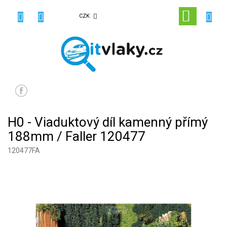
Přejít
na
NÁKUPN
CZK
obsah
KOŠÍK
H0 - Viaduktový díl kamenný přímý
188mm / Faller 120477
120477FA