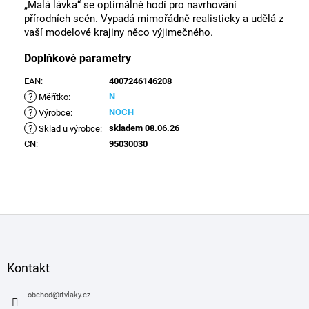
„Malá lávka“ se optimálně hodí pro navrhování
přírodních scén. Vypadá mimořádně realisticky a udělá z
vaší modelové krajiny něco výjimečného.
Doplňkové parametry
EAN
:
4007246146208
?
N
Měřítko
:
?
NOCH
Výrobce
:
?
skladem 08.06.26
Sklad u výrobce
:
CN
:
95030030
Z
á
p
a
Kontakt
t
í
obchod
@
itvlaky.cz