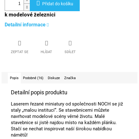
Přidat do košíku
k modelové železnici
Detailní informace
ZEPTAT SE
HLÍDAT
SDÍLET
Popis
Podobné (16)
Diskuze
Značka
Detailní popis produktu
Laserem řezané miniatury od společnosti NOCH se již
staly „malou institucí“. Se stavebnicemi můžete
navrhovat modelové scény věrné životu. Malé
stavebnice si jistě najdou místo na každém plánku.
Stačí se nechat inspirovat naší širokou nabídkou
námětů!