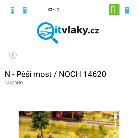
Přejít
na
NÁKUPNÍ
CZK
obsah
KOŠÍK
N - Pěší most / NOCH 14620
14620NO