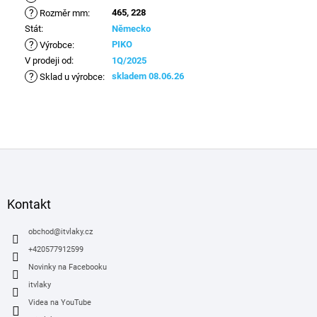
?
465, 228
Rozměr mm
:
Stát
:
Německo
?
PIKO
Výrobce
:
V prodeji od
:
1Q/2025
?
skladem 08.06.26
Sklad u výrobce
:
Z
á
p
a
Kontakt
t
í
obchod
@
itvlaky.cz
+420577912599
Novinky na Facebooku
itvlaky
Videa na YouTube