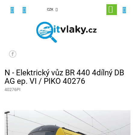
Přejít
na
NÁKUPNÍ
CZK
obsah
KOŠÍK
N - Elektrický vůz BR 440 4dílný DB
AG ep. VI / PIKO 40276
40276PI