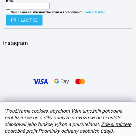
E-mail
Souhlasím
se shromažďováním
a zpracováním
osobních údajů
.
PŘIHLÁSIT SE
Instagram
Vytvořil Shoptet
"
Používáme cookies, abychom Vám umožnili pohodlné
prohlížení webu a díky analýze provozu webu neustále
Copyright 2026
itvlaky.cz
. Všechna práva vyhrazena.
Upravit nastavení cookies
zlepšovali jeho funkce, výkon a použitelnost.
Zde si můžete
podrobně projít Podmínky ochrany osobních údajů
.