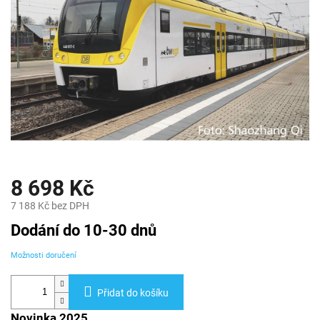
8 698 Kč
7 188 Kč bez DPH
Měrná
Dodání do 10-30 dnů
cena:
Možnosti doručení
Přidat do košíku
Novinka 2025