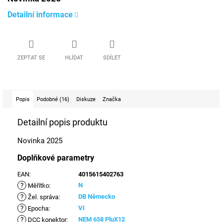
Detailní informace
ZEPTAT SE
HLÍDAT
SDÍLET
Popis
Podobné (16)
Diskuze
Značka
Detailní popis produktu
Novinka 2025
Doplňkové parametry
EAN
:
4015615402763
?
N
Měřítko
:
?
DB Německo
Žel. správa
:
?
VI
Epocha
:
?
NEM 658 PluX12
DCC konektor
: