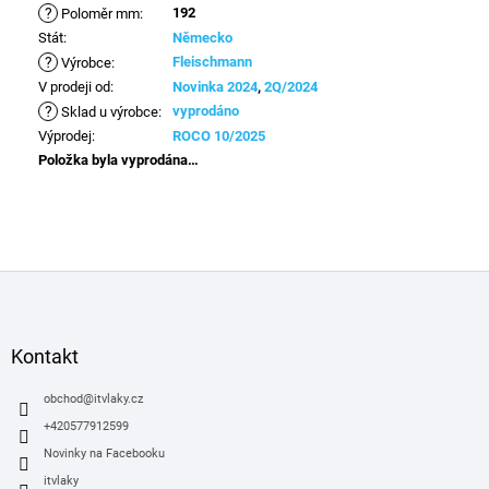
?
192
Poloměr mm
:
Stát
:
Německo
?
Fleischmann
Výrobce
:
V prodeji od
:
Novinka 2024
,
2Q/2024
?
vyprodáno
Sklad u výrobce
:
Výprodej
:
ROCO 10/2025
Položka byla vyprodána…
Z
á
p
a
Kontakt
t
í
obchod
@
itvlaky.cz
+420577912599
Novinky na Facebooku
itvlaky