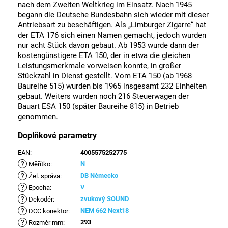
nach dem Zweiten Weltkrieg im Einsatz. Nach 1945
begann die Deutsche Bundesbahn sich wieder mit dieser
Antriebsart zu beschäftigen. Als „Limburger Zigarre“ hat
der ETA 176 sich einen Namen gemacht, jedoch wurden
nur acht Stück davon gebaut. Ab 1953 wurde dann der
kostengünstigere ETA 150, der in etwa die gleichen
Leistungsmerkmale vorweisen konnte, in großer
Stückzahl in Dienst gestellt. Vom ETA 150 (ab 1968
Baureihe 515) wurden bis 1965 insgesamt 232 Einheiten
gebaut. Weiters wurden noch 216 Steuerwagen der
Bauart ESA 150 (später Baureihe 815) in Betrieb
genommen.
Doplňkové parametry
EAN
:
4005575252775
?
N
Měřítko
:
?
DB Německo
Žel. správa
:
?
V
Epocha
:
?
zvukový SOUND
Dekodér
:
?
NEM 662 Next18
DCC konektor
:
?
293
Rozměr mm
: