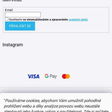
našem e-shopu.
E-mail
Souhlasím
se shromažďováním
a zpracováním
osobních údajů
.
PŘIHLÁSIT SE
Instagram
Vytvořil Shoptet
"
Používáme cookies, abychom Vám umožnili pohodlné
prohlížení webu a díky analýze provozu webu neustále
Copyright 2026
itvlaky.cz
. Všechna práva vyhrazena.
Upravit nastavení cookies
zlepšovali jeho funkce, výkon a použitelnost.
Zde si můžete