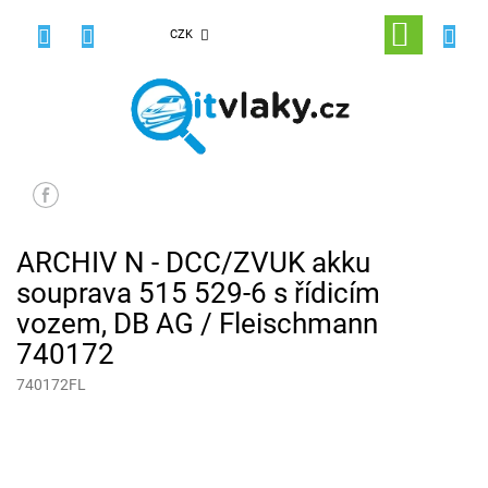
Přejít
na
NÁKUPNÍ
CZK
obsah
KOŠÍK
ARCHIV N - DCC/ZVUK akku
souprava 515 529-6 s řídicím
vozem, DB AG / Fleischmann
740172
740172FL