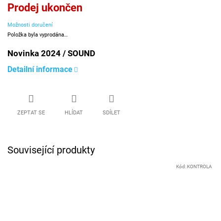
Měrná
Prodej ukončen
cena:
Možnosti doručení
Položka byla vyprodána…
Novinka 2024 / SOUND
Detailní informace
ZEPTAT SE
HLÍDAT
SDÍLET
Související produkty
Kód:
KONTROLA