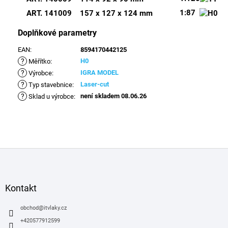
1:87
ART. 141009
157 x 127 x 124 mm
Doplňkové parametry
EAN
:
8594170442125
?
H0
Měřítko
:
?
IGRA MODEL
Výrobce
:
?
Laser-cut
Typ stavebnice
:
?
není skladem 08.06.26
Sklad u výrobce
:
Z
á
p
a
Kontakt
t
í
obchod
@
itvlaky.cz
+420577912599