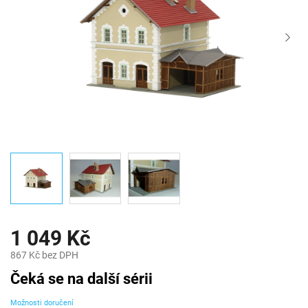
1 049 Kč
867 Kč bez DPH
Měrná
Čeká se na další sérii
cena:
Možnosti doručení