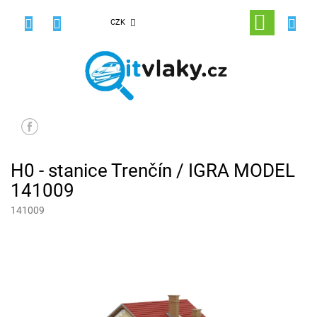
Přejít
na
NÁKUPNÍ
CZK
obsah
KOŠÍK
H0 - stanice Trenčín / IGRA MODEL
141009
141009