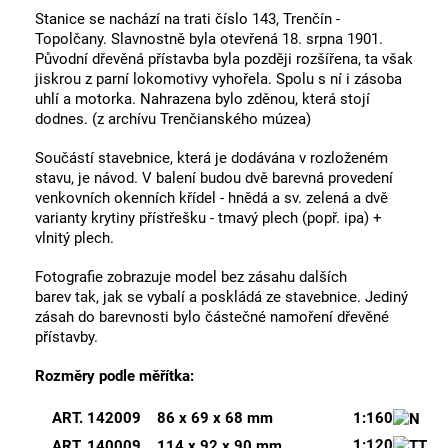
Stanice se nachází na trati číslo 143, Trenčín -
Topolčany. Slavnostně byla otevřená 18. srpna 1901.
Původní dřevěná přístavba byla později rozšířena, ta však
jiskrou z parní lokomotivy vyhořela. Spolu s ní i zásoba
uhlí a motorka. Nahrazena bylo zděnou, která stojí
dodnes. (z archívu Trenčianského múzea)
Součástí stavebnice, která je dodávána v rozloženém
stavu, je návod. V balení budou dvě barevná provedení
venkovních okenních křídel - hnědá a sv. zelená a dvě
varianty krytiny přístřešku - tmavý plech (popř. ipa) +
vlnitý plech.
Fotografie zobrazuje model bez zásahu dalších
barev tak, jak se vybalí a poskládá ze stavebnice. Jediný
zásah do barevnosti bylo částečné namoření dřevěné
přístavby.
Rozměry podle měřítka:
ART. 142009
86 x 69 x 68 mm
1:160
1:120
ART. 140009
114 x 92 x 90 mm