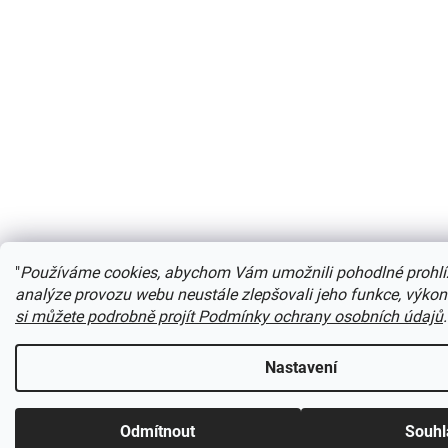
"
Používáme cookies, abychom Vám umožnili pohodlné prohlí
analýze provozu webu neustále zlepšovali jeho funkce, výkon
si můžete podrobně projít Podmínky ochrany osobních údajů
.
Nastavení
Odmítnout
Souhl