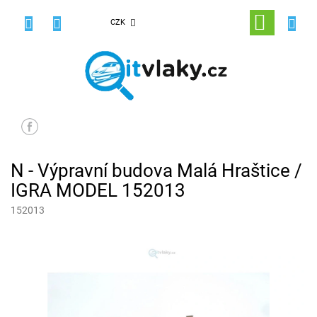
Přejít
na
NÁKUPNÍ
CZK
obsah
KOŠÍK
N - Výpravní budova Malá Hraštice /
IGRA MODEL 152013
152013