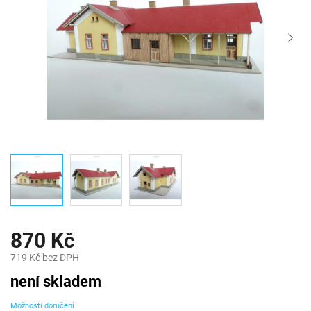
870 Kč
719 Kč bez DPH
Měrná
není skladem
cena:
Možnosti doručení