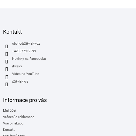
Z
á
p
a
Kontakt
t
í
obchod
@
itvlaky.cz
+420577912599
Novinky na Facebooku
itvlaky
Videa na YouTube
@itvlakycz
Informace pro vás
Můj účet
Vrácení a reklamace
Vše o nákupu
Kontakt