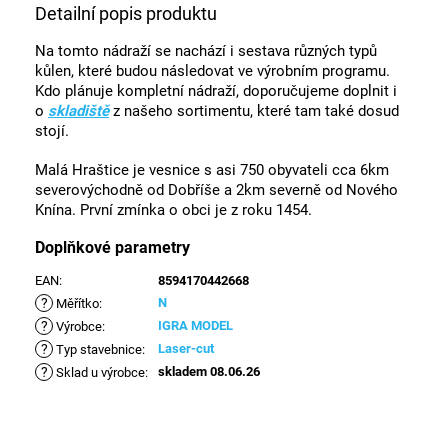
Detailní popis produktu
Na tomto nádraží se nachází i sestava různých typů
kůlen, které budou následovat ve výrobním programu.
Kdo plánuje kompletní nádraží, doporučujeme doplnit i
o
skladiště
z našeho sortimentu, které tam také dosud
stojí.
Malá Hraštice je vesnice s asi 750 obyvateli cca 6km
severovýchodně od Dobříše a 2km severně od Nového
Knína. První zmínka o obci je z roku 1454.
Doplňkové parametry
EAN
:
8594170442668
?
N
Měřítko
:
?
IGRA MODEL
Výrobce
:
?
Laser-cut
Typ stavebnice
:
?
skladem 08.06.26
Sklad u výrobce
: