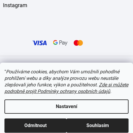
Instagram
Vytvořil Shoptet
"
Používáme cookies, abychom Vám umožnili pohodlné
prohlížení webu a díky analýze provozu webu neustále
Copyright 2026
itvlaky.cz
. Všechna práva vyhrazena.
Upravit nastavení cookies
zlepšovali jeho funkce, výkon a použitelnost.
Zde si můžete
podrobně projít Podmínky ochrany osobních údajů
.
Nastavení
Odmítnout
Souhlasím