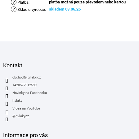
?
platba možná pouze převodem nebo kartou
Platba
:
?
skladem 08.06.26
Sklad u výrobce
:
Z
á
p
a
Kontakt
t
í
obchod
@
itvlaky.cz
+420577912599
Novinky na Facebooku
itvlaky
Videa na YouTube
@itvlakycz
Informace pro vás