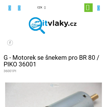
Přejít
na
NÁKUPNÍ
CZK
obsah
KOŠÍK
G - Motorek se šnekem pro BR 80 /
PIKO 36001
36001PI