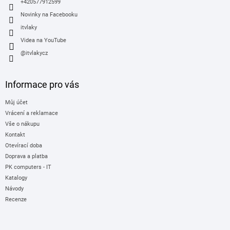
+420577912599
Novinky na Facebooku
itvlaky
Videa na YouTube
@itvlakycz
Informace pro vás
Můj účet
Vrácení a reklamace
Vše o nákupu
Kontakt
Otevírací doba
Doprava a platba
PK computers - IT
Katalogy
Návody
Recenze