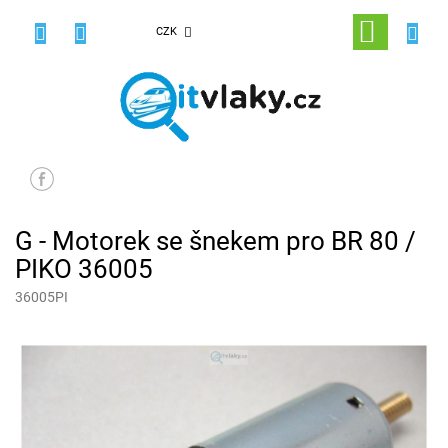
Přejít
na
NÁKUPNÍ
CZK
obsah
KOŠÍK
G - Motorek se šnekem pro BR 80 /
PIKO 36005
36005PI