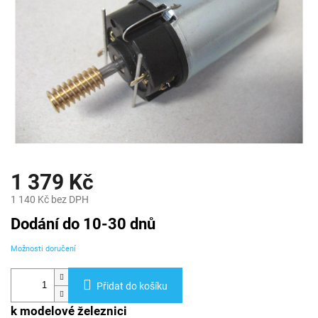
1 379 Kč
1 140 Kč bez DPH
Měrná
Dodání do 10-30 dnů
cena:
Možnosti doručení
Přidat do košíku
k modelové železnici