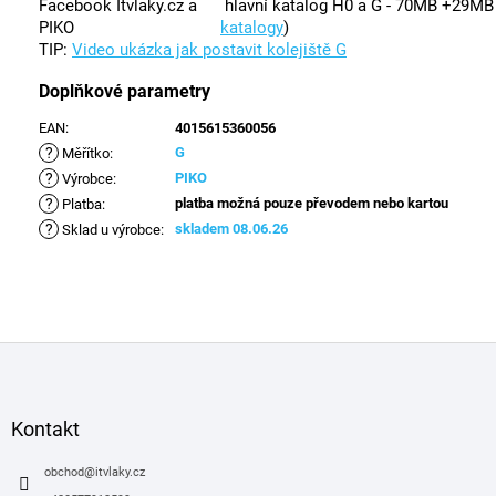
Facebook Itvlaky.cz a
hlavní katalog H0 a G - 70MB +29M
PIKO
katalogy
)
TIP:
Video ukázka jak postavit kolejiště G
Doplňkové parametry
EAN
:
4015615360056
?
G
Měřítko
:
?
PIKO
Výrobce
:
?
platba možná pouze převodem nebo kartou
Platba
:
?
skladem 08.06.26
Sklad u výrobce
:
Z
á
p
a
Kontakt
t
í
obchod
@
itvlaky.cz