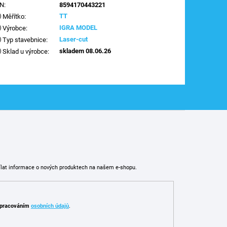
AN
:
8594170443221
TT
Měřítko
:
IGRA MODEL
Výrobce
:
Laser-cut
Typ stavebnice
:
skladem 08.06.26
Sklad u výrobce
:
ílat informace o nových produktech na našem e-shopu.
pracováním
osobních údajů
.