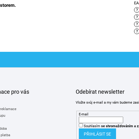
E
ostorem.
?
?
?
?
mace pro vás
Odebírat newsletter
Vložte svůj e-mail a my vám budeme zas
 reklamace
E-mail
upu
Souhlasím
se shromažďováním
a z
 doba
PŘIHLÁSIT SE
 platba