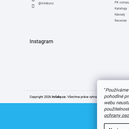
PK comput
@itvlakycz
Katalogy
Návody
Recenze
Instagram
"
Používáme 
pohodlné pr
Copyright 2026
itvlaky.cz
. Všechna práva vyhrazena.
Upravit nastaven
webu neustál
použitelnos
ochrany oso