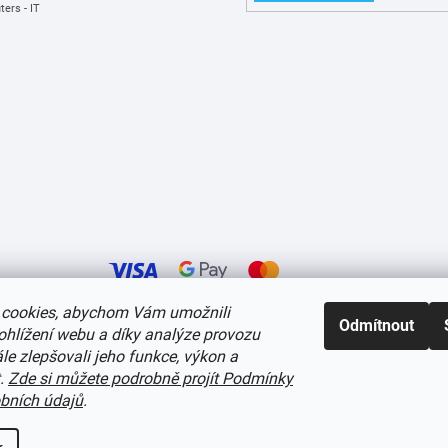
ers - IT
cookies, abychom Vám umožnili
Odmítnout
ohlížení webu a díky analýze provozu
í cookies
e zlepšovali jeho funkce, výkon a
t.
Zde si můžete podrobně projít Podmínky
bních údajů
.