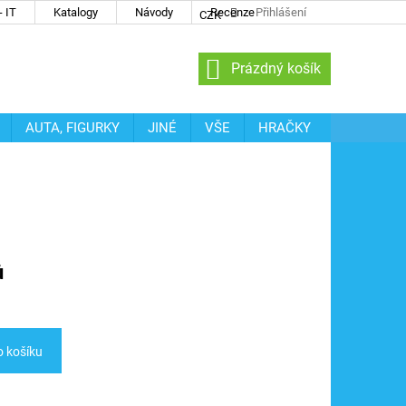
 IT
Katalogy
Návody
Recenze
Přihlášení
CZK
NÁKUPNÍ
Prázdný košík
KOŠÍK
AUTA, FIGURKY
JINÉ
VŠE
HRAČKY
ů
o košíku