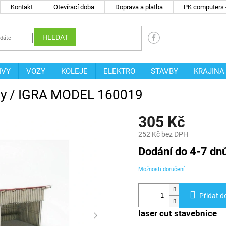
Kontakt
Otevírací doba
Doprava a platba
PK computers -
HLEDAT
IVY
VOZY
KOLEJE
ELEKTRO
STAVBY
KRAJINA
rny / IGRA MODEL 160019
305 Kč
252 Kč bez DPH
Měrná
Dodání do 4-7 dn
cena:
Možnosti doručení
Přidat d
laser cut stavebnice