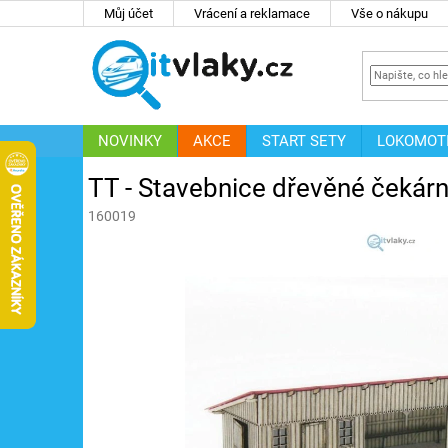
Přejít
Můj účet
Vrácení a reklamace
Vše o nákupu
na
obsah
NOVINKY
AKCE
START SETY
LOKOMOT
IT
ZNAČKY
TT - Stavebnice dřevěné čeká
160019