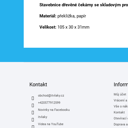
Stavebnice dřevěné čekárny se skladovým pr
Materiál:
překližka, papír
Velikost:
105 x 30 x 31mm
Z
á
p
a
Kontakt
Infor
t
Můj účet
í
obchod
@
itvlaky.cz
Vrácení a
+420577912599
Vše o nák
Novinky na Facebooku
Kontakt
itvlaky
Otevírací
Videa na YouTube
Doprava a