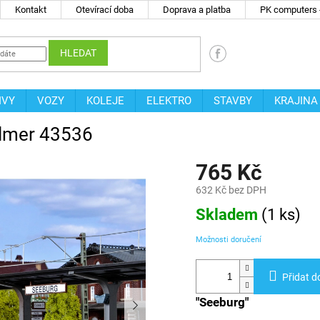
Kontakt
Otevírací doba
Doprava a platba
PK computers -
HLEDAT
IVY
VOZY
KOLEJE
ELEKTRO
STAVBY
KRAJINA
llmer 43536
765 Kč
632 Kč bez DPH
Měrná
Skladem
(
1 ks
)
cena:
Možnosti doručení
Přidat d
"Seeburg"