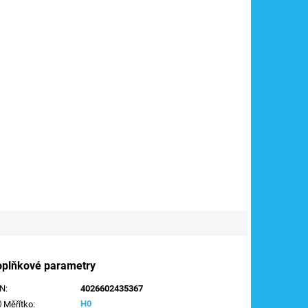
oplňkové parametry
AN
:
4026602435367
H0
Měřítko
: