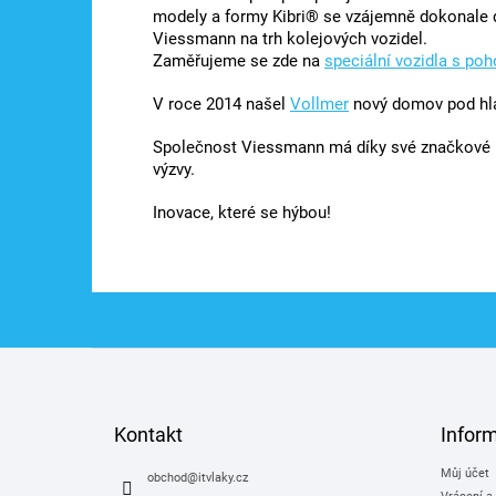
modely a formy Kibri® se vzájemně dokonale do
Viessmann na trh kolejových vozidel.
Zaměřujeme se zde na
speciální vozidla s po
V roce 2014 našel
Vollmer
nový domov pod hl
Společnost Viessmann má díky své značkové p
výzvy.
Inovace, které se hýbou!
Z
á
p
a
Kontakt
Infor
t
Můj účet
í
obchod
@
itvlaky.cz