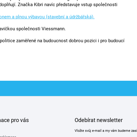
plňují. Značka Kibri navíc představuje vstup společnosti
honem a plnou výbavou (stavební a údržbářská).
avičkou společnosti Viessmann.
olitice zaměřené na budoucnost dobrou pozici i pro budoucí
mace pro vás
Odebírat newsletter
Vložte svůj e-mail a my vám budeme zas