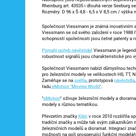
Rheinburg art. 43535 i dlouhá verze Seeburg 
Rozměry: D 96 x Š 4,8 - 6,5 x V 8,5 cm / výška 
Společnost Viessmann je známá inovativním a 
Viessmann se od svého založení v roce 1988 ř
schopností společnosti jsou četné patenty a r
Pomalý pohyb návěstidel
Viessmann je legendá
robustnost signálů jsou charakteristické pro 
Společnost Viessmann nabízí důmyslnou techni
pro železniční modely ve velikostech H0, TT, N,
Zaměřuje se na
světla
, prototypová
návěstidla
řadu
eMotion "Moving World"
.
"
eMotion
" oživuje železniční modely a diorama
modely s různou tematikou.
Převzetím značky
Kibri
v roce 2010 rozšířila s
tradiční značky a může tak svým zákazníkům nab
železničních modelů a dioramat. Integrací zna
možnosti na poli prosperující funkční modelá