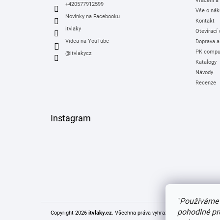
Vrácení a
+420577912599
Vše o nák
Novinky na Facebooku
Kontakt
itvlaky
Otevírací
Videa na YouTube
Doprava a
PK comput
@itvlakycz
Katalogy
Návody
Recenze
Instagram
"
Používáme 
pohodlné pr
Copyright 2026
itvlaky.cz
. Všechna práva vyhrazena.
Upravit nastaven