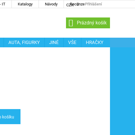
 IT
Katalogy
Návody
Recenze
Přihlášení
CZK
NÁKUPNÍ
Prázdný košík
KOŠÍK
AUTA, FIGURKY
JINÉ
VŠE
HRAČKY
o košíku