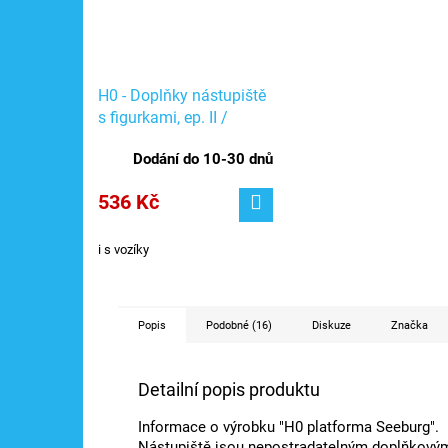
H0 - Doplňky nástupiště
s figurkami, ep. II /
Auhagen 11339
Dodání do 10-30 dnů
536 Kč
i s vozíky
Popis
Podobné (16)
Diskuze
Značka
Detailní popis produktu
Informace o výrobku "H0 platforma Seeburg".
Nástupiště jsou nepostradatelným doplňkovým