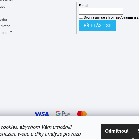
 reklamace
E-mail
upu
Souhlasím
se shromažďováním
a z
 doba
PŘIHLÁSIT SE
 platba
ers - IT
cookies, abychom Vám umožnili
Odmítnout
ohlížení webu a díky analýze provozu
í cookies