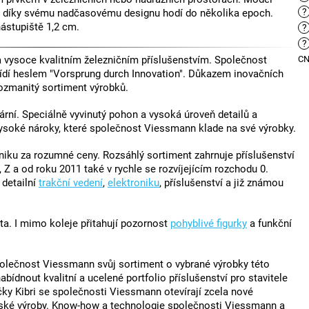
?
se díky svému nadčasovému designu hodí do několika epoch.
nástupiště 1,2 cm.
?
?
vysoce kvalitním železničním příslušenstvím. Společnost
C
ídí heslem "Vorsprung durch Innovation". Důkazem inovačních
ozmanitý sortiment výrobků.
rní. Speciálně vyvinutý pohon a vysoká úroveň detailů a
vysoké nároky, které společnost Viessmann klade na své výrobky.
ku za rozumné ceny. Rozsáhlý sortiment zahrnuje příslušenství
 Z a od roku 2011 také v rychle se rozvíjejícím rozchodu 0.
, detailní
trakční vedení
,
elektroniku
, příslušenství a již známou
ta. I mimo koleje přitahují pozornost
pohyblivé figurky
a funkční
polečnost Viessmann svůj sortiment o vybrané výrobky této
ídnout kvalitní a ucelené portfolio příslušenství pro stavitele
čky Kibri se společnosti Viessmann otevírají zcela nové
řské výroby. Know-how a technologie společnosti Viessmann a