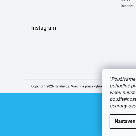
Recenze
Instagram
"
Používáme 
pohodlné pr
Copyright 2026
itvlaky.cz
. Všechna práva vyhrazena.
Upravit nastaven
webu neustál
použitelnos
ochrany oso
Nastaven