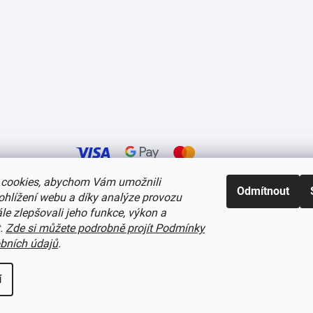
cookies, abychom Vám umožnili
Odmítnout
ohlížení webu a díky analýze provozu
í cookies
e zlepšovali jeho funkce, výkon a
t.
Zde si můžete podrobně projít Podmínky
bních údajů
.
í