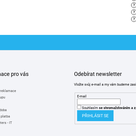
?
?
?
mace pro vás
Odebírat newsletter
Vložte svůj e-mail a my vám budeme zas
 reklamace
E-mail
upu
Souhlasím
se shromažďováním
a z
 doba
PŘIHLÁSIT SE
 platba
ers - IT