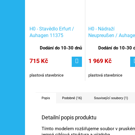
H0 - Stavědlo Erfurt /
H0 - Nádraží
Auhagen 11375
Neupreußen / Auhag
11380
Dodání do 10-30 dnů
Dodání do 10-30 
715 Kč
1 969 Kč
plastová stavebnice
plastová stavebnice
Popis
Podobné (16)
Související soubory (1)
Detailní popis produktu
Tímto modelem rozšiřujeme soubor v pruském 
jemná cihlová struktura a výzdoba.