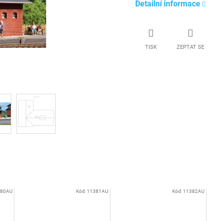
Detailní informace
TISK
ZEPTAT SE
380AU
Kód:
11381AU
Kód:
11382AU