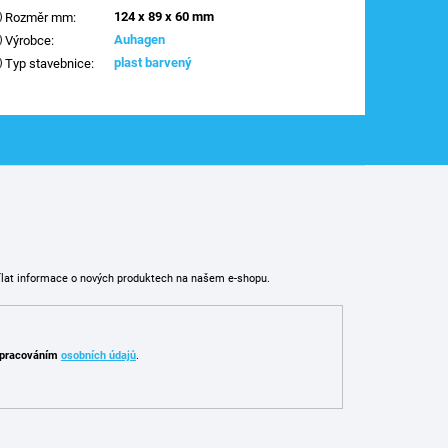
124 x 89 x 60 mm
Rozměr mm
:
Auhagen
Výrobce
:
plast barvený
Typ stavebnice
:
ílat informace o nových produktech na našem e-shopu.
pracováním
osobních údajů
.