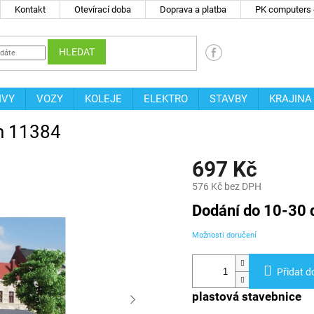
Kontakt
Otevírací doba
Doprava a platba
PK computers -
HLEDAT
IVY
VOZY
KOLEJE
ELEKTRO
STAVBY
KRAJINA
en 11384
697 Kč
576 Kč bez DPH
Měrná
Dodání do 10-30 
cena:
Možnosti doručení
Přidat d
plastová stavebnice