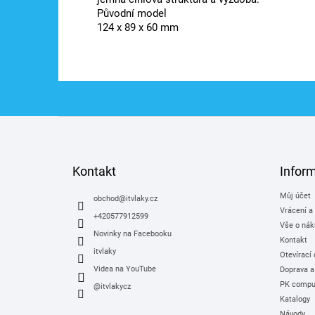
Původní model
124 x 89 x 60 mm
Z
á
p
a
Kontakt
Infor
t
Můj účet
í
obchod
@
itvlaky.cz
Vrácení a
+420577912599
Vše o nák
Novinky na Facebooku
Kontakt
itvlaky
Otevírací
Videa na YouTube
Doprava a
PK comput
@itvlakycz
Katalogy
Návody