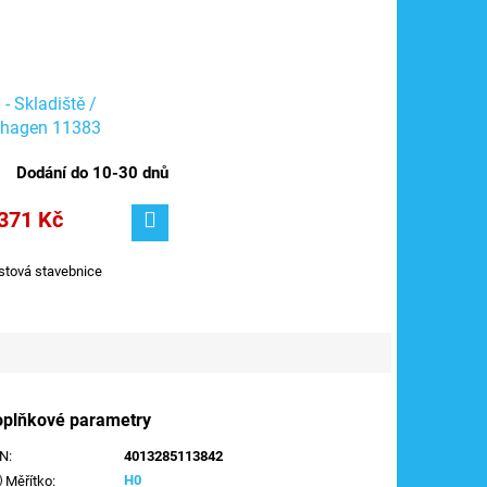
 - Skladiště /
hagen 11383
Dodání do 10-30 dnů
371 Kč
stová stavebnice
oplňkové parametry
AN
:
4013285113842
H0
Měřítko
: