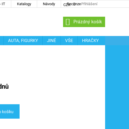
 IT
Katalogy
Návody
Recenze
Přihlášení
CZK
NÁKUPNÍ
Prázdný košík
KOŠÍK
AUTA, FIGURKY
JINÉ
VŠE
HRAČKY
dnů
o košíku