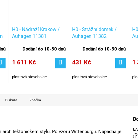
H0 - Nádraží Krakow /
H0 - Strážní domek /
H0
en
Auhagen 11381
Auhagen 11382
Au
dnů
Dodání do 10-30 dnů
Dodání do 10-30 dnů
1 611 Kč
431 Kč
1 
plastová stavebnice
plastová stavebnice
pla
Diskuze
Značka
D
E
architektonickém stylu. Po vzoru Wittenburgu. Nápadná je
?