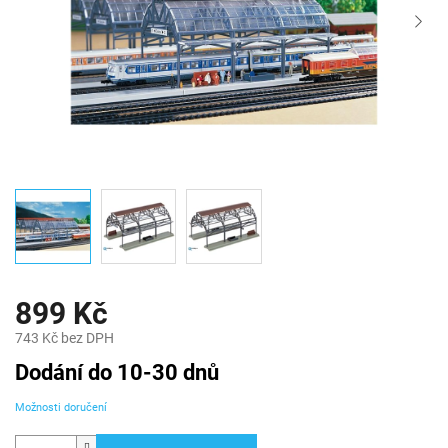
899 Kč
743 Kč bez DPH
Měrná
Dodání do 10-30 dnů
cena:
Možnosti doručení