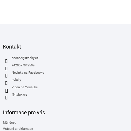
Z
á
p
a
Kontakt
t
í
obchod
@
itvlaky.cz
+420577912599
Novinky na Facebooku
itvlaky
Videa na YouTube
@itvlakycz
Informace pro vás
Můj účet
Vrácení a reklamace