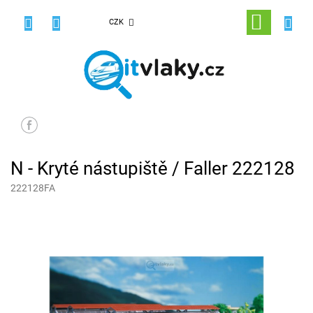
Přejít
na
NÁKUPNÍ
CZK
obsah
KOŠÍK
N - Kryté nástupiště / Faller 222128
222128FA