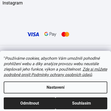
Instagram
Vytvořil Shoptet
"
Používáme cookies, abychom Vám umožnili pohodlné
prohlížení webu a díky analýze provozu webu neustále
Copyright 2026
itvlaky.cz
. Všechna práva vyhrazena.
Upravit nastavení cookies
zlepšovali jeho funkce, výkon a použitelnost.
Zde si můžete
podrobně projít Podmínky ochrany osobních údajů
.
Nastavení
Odmítnout
Souhlasím