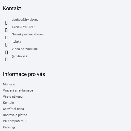
p
a
Kontakt
t
í
obchod
@
itvlaky.cz
+420577912599
Novinky na Facebooku
itvlaky
Videa na YouTube
@itvlakycz
Informace pro vás
Můj účet
Vrácení a reklamace
Vše o nákupu
Kontakt
Otevírací doba
Doprava a platba
PK computers - IT
Katalogy