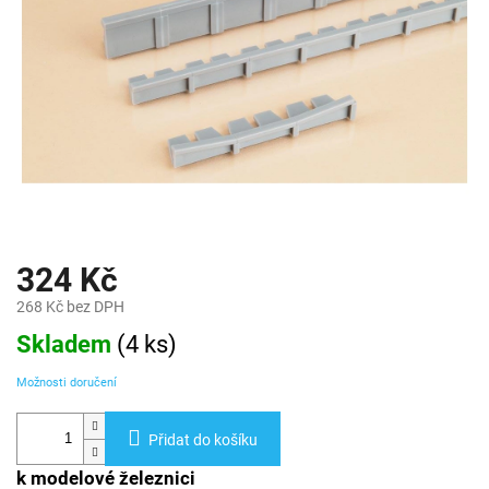
324 Kč
268 Kč bez DPH
Měrná
Skladem
(
4 ks
)
cena:
Možnosti doručení
Přidat do košíku
k modelové železnici