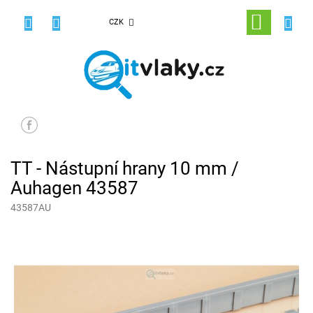
Přejít
na
NÁKUPNÍ
CZK
obsah
KOŠÍK
TT - Nástupní hrany 10 mm /
Auhagen 43587
43587AU