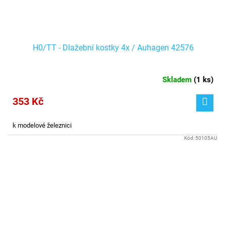
H0/TT - Dlažební kostky 4x / Auhagen 42576
Skladem
(
1 ks
)
353 Kč
k modelové železnici
Kód:
50105AU