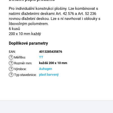
Pro individuální konstrukci plošiny. Lze kombinovat s
našimi dlažebními deskami Art. 42 576 a Art. 52 236
rovnou dlažební deskou. Lze s ní navrhovat i oblouky s
libovolným poloměrem.
6 kusů
200 x 10 mm každý
Doplňkové parametry
EAN
:
4013285435876
?
TT
Měřítko
:
?
každá 200 x 10 mm
Rozměr mm
:
?
Auhagen
Výrobce
:
?
plast barvený
Typ stavebnice
:
Z
á