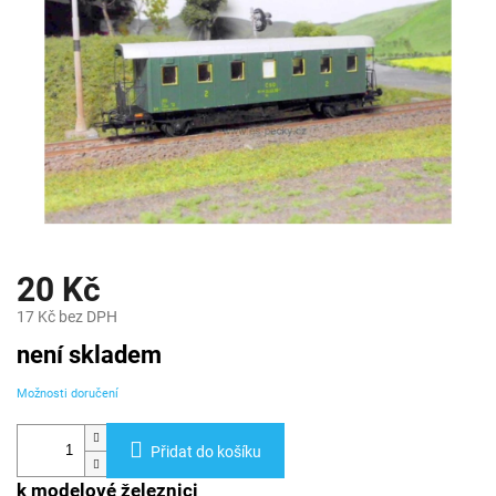
20 Kč
17 Kč bez DPH
Měrná
není skladem
cena:
Možnosti doručení
Přidat do košíku
k modelové železnici