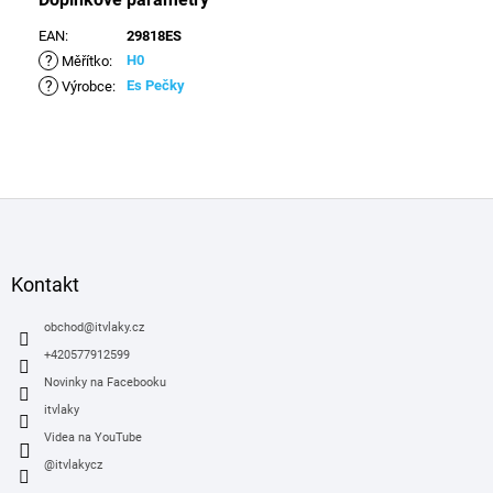
EAN
:
29818ES
?
H0
Měřítko
:
?
Es Pečky
Výrobce
:
Z
á
p
a
Kontakt
t
í
obchod
@
itvlaky.cz
+420577912599
Novinky na Facebooku
itvlaky
Videa na YouTube
@itvlakycz