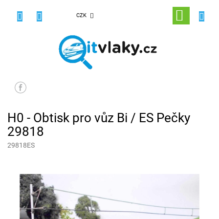
Přejít
na
NÁKUPNÍ
CZK
obsah
KOŠÍK
H0 - Obtisk pro vůz Bi / ES Pečky
29818
29818ES