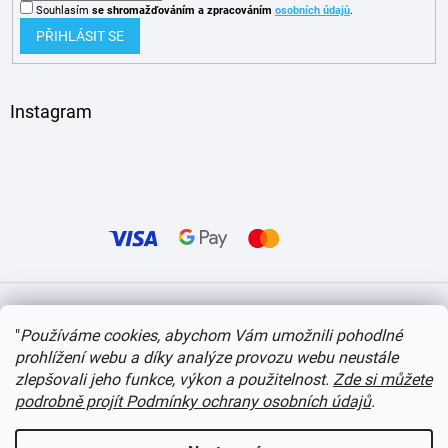
Souhlasím
se shromažďováním
a zpracováním
osobních údajů
.
PŘIHLÁSIT SE
Instagram
Vytvořil Shoptet
"
Používáme cookies, abychom Vám umožnili pohodlné
prohlížení webu a díky analýze provozu webu neustále
Copyright 2026
itvlaky.cz
. Všechna práva vyhrazena.
Upravit nastavení cookies
zlepšovali jeho funkce, výkon a použitelnost.
Zde si můžete
podrobně projít Podmínky ochrany osobních údajů
.