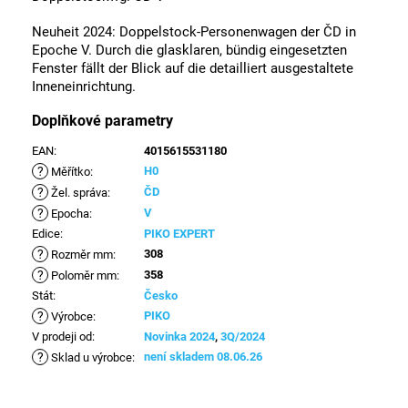
Neuheit 2024: Doppelstock-Personenwagen der ČD in
Epoche V. Durch die glasklaren, bündig eingesetzten
Fenster fällt der Blick auf die detailliert ausgestaltete
Inneneinrichtung.
Doplňkové parametry
EAN
:
4015615531180
?
H0
Měřítko
:
?
ČD
Žel. správa
:
?
V
Epocha
:
Edice
:
PIKO EXPERT
?
308
Rozměr mm
:
?
358
Poloměr mm
:
Stát
:
Česko
?
PIKO
Výrobce
:
V prodeji od
:
Novinka 2024
,
3Q/2024
?
není skladem 08.06.26
Sklad u výrobce
: