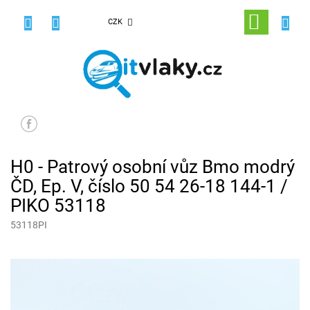
Přejít
na
NÁKUPNÍ
CZK
obsah
KOŠÍK
H0 - Patrový osobní vůz Bmo modrý
ČD, Ep. V, číslo 50 54 26-18 144-1 /
PIKO 53118
53118PI