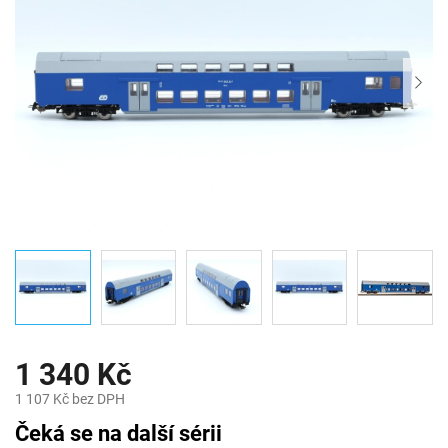
1 340 Kč
1 107 Kč bez DPH
Měrná
Čeká se na další sérii
cena: