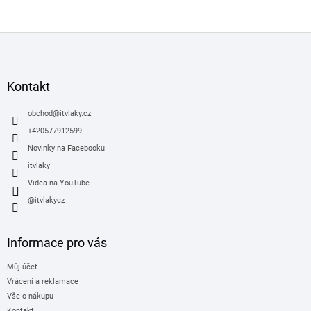
Z
á
p
a
Kontakt
t
í
obchod
@
itvlaky.cz
+420577912599
Novinky na Facebooku
itvlaky
Videa na YouTube
@itvlakycz
Informace pro vás
Můj účet
Vrácení a reklamace
Vše o nákupu
Kontakt