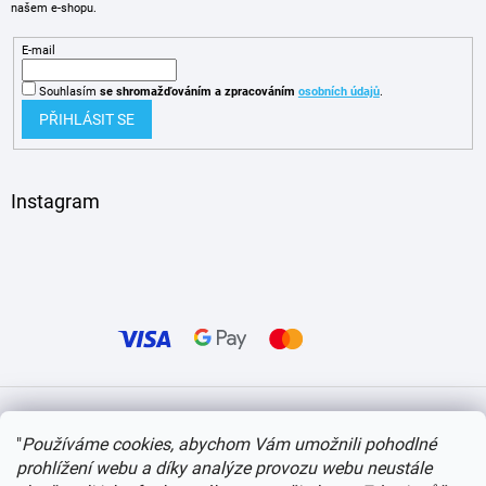
našem e-shopu.
E-mail
Souhlasím
se shromažďováním
a zpracováním
osobních údajů
.
PŘIHLÁSIT SE
Instagram
Vytvořil Shoptet
"
Používáme cookies, abychom Vám umožnili pohodlné
prohlížení webu a díky analýze provozu webu neustále
Copyright 2026
itvlaky.cz
. Všechna práva vyhrazena.
Upravit nastavení cookies