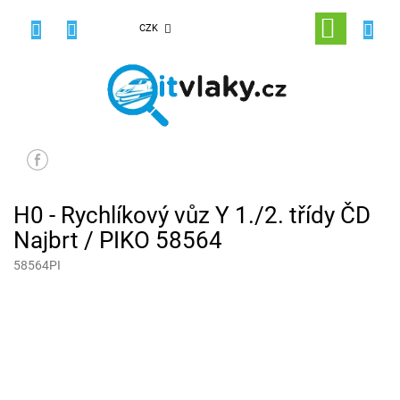
Přejít
na
NÁKUPNÍ
CZK
obsah
KOŠÍK
H0 - Rychlíkový vůz Y 1./2. třídy ČD
Najbrt / PIKO 58564
58564PI