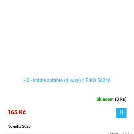
H0 - krátké spřáhlo (4 kusy) / PIKO 56046
Skladem
(
3 ks
)
165 Kč
Novinka 2020
Kód:
50702ESU