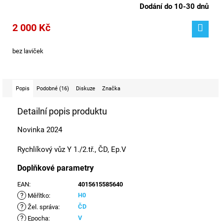
Dodání do 10-30 dnů
2 000 Kč
bez laviček
Popis
Podobné (16)
Diskuze
Značka
Detailní popis produktu
Novinka 2024
Rychlíkový vůz Y 1./2.tř., ČD, Ep.V
Doplňkové parametry
EAN
:
4015615585640
?
H0
Měřítko
:
?
ČD
Žel. správa
:
?
V
Epocha
: