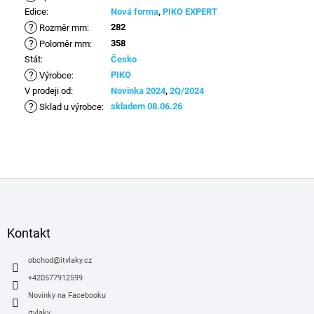
Edice
:
Nová forma
,
PIKO EXPERT
?
282
Rozměr mm
:
?
358
Poloměr mm
:
Stát
:
Česko
?
PIKO
Výrobce
:
V prodeji od
:
Novinka 2024
,
2Q/2024
?
skladem 08.06.26
Sklad u výrobce
:
Z
á
p
a
Kontakt
t
í
obchod
@
itvlaky.cz
+420577912599
Novinky na Facebooku
itvlaky