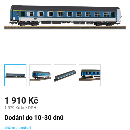
1 910 Kč
1 579 Kč bez DPH
Měrná
Dodání do 10-30 dnů
cena:
Možnosti doručení