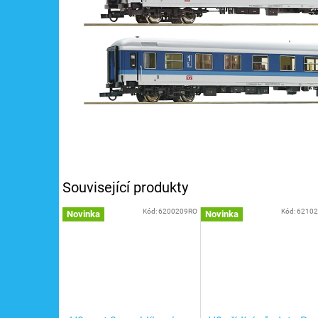
Související produkty
Kód:
6200209RO
Kód:
6210
Novinka
Novinka