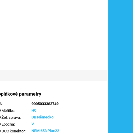
oplňkové parametry
AN
:
9005033383749
H0
Měřítko
:
DB Německo
Žel. správa
:
V
Epocha
:
NEM 658 Plux22
DCC konektor
: