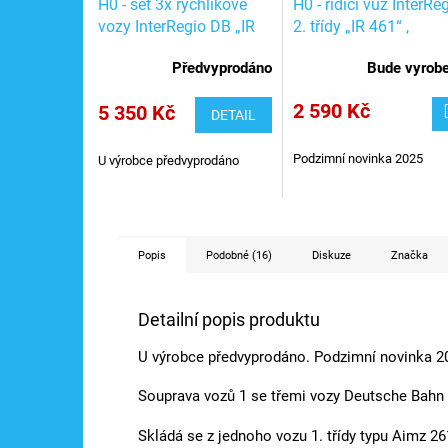
H0 - set 3x rychlíkové
H0 - řídící vůz InterRe
vozy InterRegio DB „IR
2. třídy „IR 461“ ,
461“, část 2 / ROCO
dekodér / ROCO
Předvyprodáno
Bude vyrob
6200209
6210210
2 590 Kč
5 350 Kč
DETAIL
Podzimní novinka 2025
U výrobce předvyprodáno
Popis
Podobné (16)
Diskuze
Značka
Detailní popis produktu
U výrobce předvyprodáno. Podzimní novinka 2
Souprava vozů 1 se třemi vozy Deutsche Bahn 
Skládá se z jednoho vozu 1. třídy typu Aimz 261