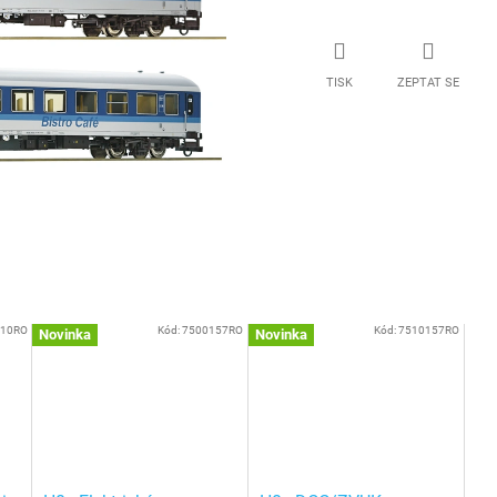
TISK
ZEPTAT SE
210RO
Kód:
7500157RO
Kód:
7510157RO
Novinka
Novinka