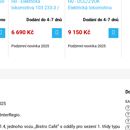
gio
H0 - Elektrická
H0 - DCC/ZVUK
lokomotiva 103 233-3 /
Elektrická lokomotiva
ROCO 7500157
103 233-3 / ROCO
eno
Dodání do 4-7 dnů
Dodání do 4-7 dnů
7510157
6 690 Kč
9 150 Kč
Podzimní novinka 2025
Podzimní novinka 2025
D
E
025
?
InterRegio.
?
?
.4, jednoho vozu „Bistro Café“ s oddíly pro sezení 1. třídy typu
?