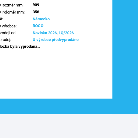
909
Rozměr mm
:
358
Poloměr mm
:
át
:
Německo
ROCO
Výrobce
:
prodeji od
:
Novinka 2026
,
1Q/2026
prodej
:
U výrobce předvyprodáno
ložka byla vyprodána…