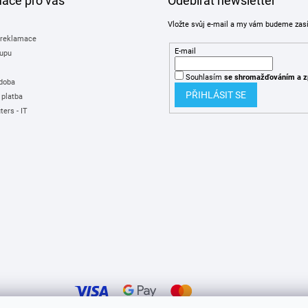
mace pro vás
Odebírat newsletter
Vložte svůj e-mail a my vám budeme zas
 reklamace
E-mail
upu
Souhlasím
se shromažďováním
a z
 doba
PŘIHLÁSIT SE
 platba
ers - IT