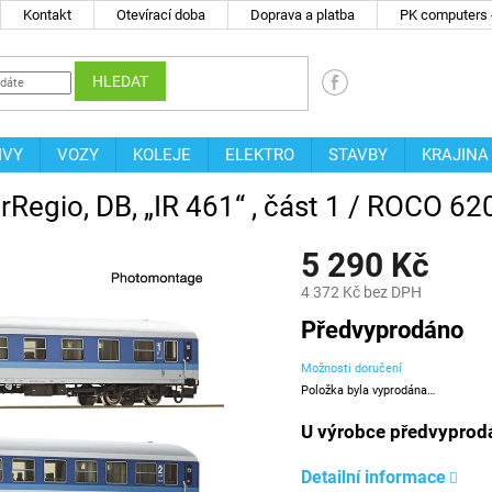
Kontakt
Otevírací doba
Doprava a platba
PK computers -
HLEDAT
IVY
VOZY
KOLEJE
ELEKTRO
STAVBY
KRAJINA
erRegio, DB, „IR 461“ , část 1 / ROCO 6
5 290 Kč
4 372 Kč bez DPH
Měrná
Předvyprodáno
cena:
Možnosti doručení
Položka byla vyprodána…
U výrobce předvyprod
Detailní informace