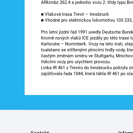
ARkimbz 262.4 a jednoho vozu 2. třídy typu Bi
■ Vlaková trasa Trevír – Innsbruck
■ Vhodné pro elektrickou lokomotivu 103 233,
Pro letní jízdní řád 1991 uvedly Deutsche Bun
Kromě nových vlaků ICE jezdily po této trase 
Karlsruhe – Norimberk. Vozy na této trati, stej
toaletami se stříbrnými plnicími hrdly vody, kt
častým změnám směru ve Stuttgartu, Mnichově 
řídícími vozy pro urychlení provozu.
Linka IR 461 z Trevíru do Innsbrucku pokryla z
zajišťovala řada 1044, která táhla IR 461 po sl
Z
á
p
a