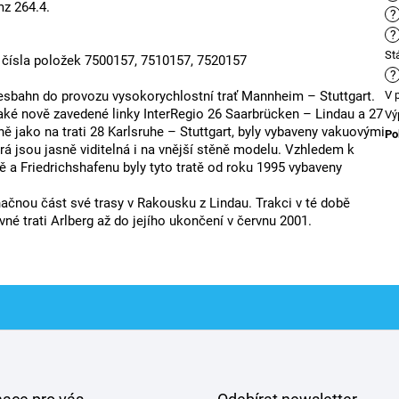
mz 264.4.
?
?
St
 čísla položek 7500157, 7510157, 7520157
?
desbahn do provozu vysokorychlostní trať Mannheim – Stuttgart.
V 
také nově zavedené linky InterRegio 26 Saarbrücken – Lindau a 27
Vý
ně jako na trati 28 Karlsruhe – Stuttgart, byly vybaveny vakuovými
Po
erá jsou jasně viditelná i na vnější stěně modelu. Vzhledem k
a Friedrichshafenu byly tyto tratě od roku 1995 vybaveny
načnou část své trasy v Rakousku z Lindau. Trakci v té době
avné trati Arlberg až do jejího ukončení v červnu 2001.