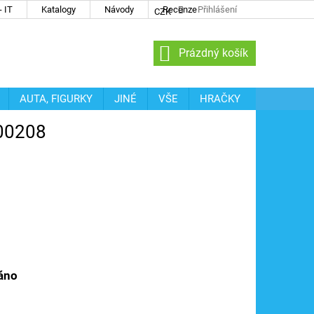
 IT
Katalogy
Návody
Recenze
Přihlášení
CZK
NÁKUPNÍ
Prázdný košík
KOŠÍK
AUTA, FIGURKY
JINÉ
VŠE
HRAČKY
200208
áno