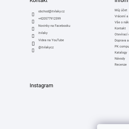
Kontakt
Infor
t
Můj účet
í
obchod
@
itvlaky.cz
Vrácení a
+420577912599
Vše o nák
Novinky na Facebooku
Kontakt
itvlaky
Otevírací
Videa na YouTube
Doprava a
PK comput
@itvlakycz
Katalogy
Návody
Recenze
Instagram