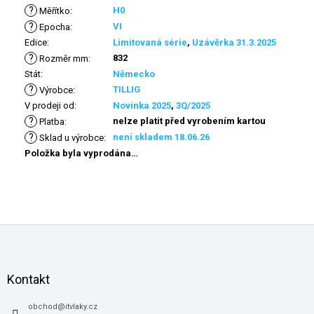
?
H0
Měřítko
:
?
VI
Epocha
:
Edice
:
Limitovaná série
,
Uzávěrka 31.3.2025
?
832
Rozměr mm
:
Stát
:
Německo
?
TILLIG
Výrobce
:
V prodeji od
:
Novinka 2025
,
3Q/2025
?
nelze platit před vyrobením kartou
Platba
:
?
není skladem 18.06.26
Sklad u výrobce
:
Položka byla vyprodána…
Z
á
p
a
Kontakt
t
í
obchod
@
itvlaky.cz