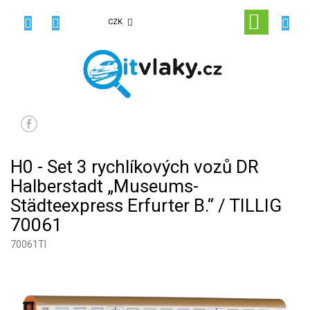
Přejít
na
NÁKUPN
CZK
obsah
KOŠÍK
H0 - Set 3 rychlíkových vozů DR
Halberstadt „Museums-
Städteexpress Erfurter B.“ / TILLIG
70061
70061TI