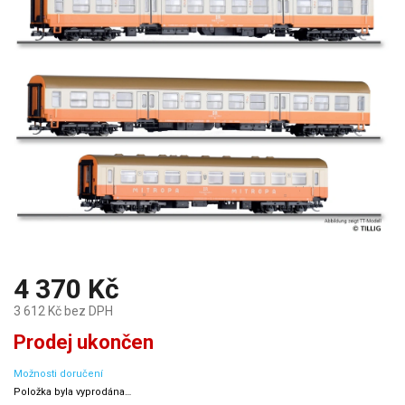
4 370 Kč
3 612 Kč bez DPH
Měrná
Prodej ukončen
cena:
Možnosti doručení
Položka byla vyprodána…