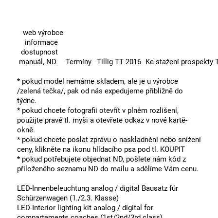
web výrobce
informace
dostupnost
manuál, ND
Termíny
Tillig TT 2016
Ke stažení prospekty T
* pokud model nemáme skladem, ale je u výrobce
/zelená tečka/, pak od nás expedujeme přibližně do
týdne.
* pokud chcete fotografii otevřít v plném rozlišení,
použijte pravé tl. myši a otevřete odkaz v nové kartě-
okně.
* pokud chcete poslat zprávu o naskladnění nebo snížení
ceny, klikněte na ikonu hlídacího psa pod tl. KOUPIT
* pokud potřebujete objednat ND, pošlete nám kód z
přiloženého seznamu ND do mailu a sdělíme Vám cenu.
LED-Innenbeleuchtung analog / digital Bausatz für
Schürzenwagen (1./2.3. Klasse)
LED-Interior lighting kit analog / digital for
compartements coaches (1st/2nd/3rd class)