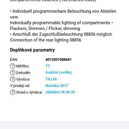
• Individuell programmierbare Beleuchtung von Abteilen
usw.
Individually programmable lighting of compartments •
Flackern, Dimmen / Flicker, dimming
• Anschluß der Zugschlußbeleuchtung 08856 möglich
Connection of the rear lighting 08856
Doplňkové parametry
EAN
:
4012501088681
?
TT
Měřítko
:
?
funkční (světla)
Dekodér
:
?
TILLIG
Výrobce
:
V prodeji od
:
Novinka 2017
?
skladem 18.06.26
Sklad u výrobce
:
Z