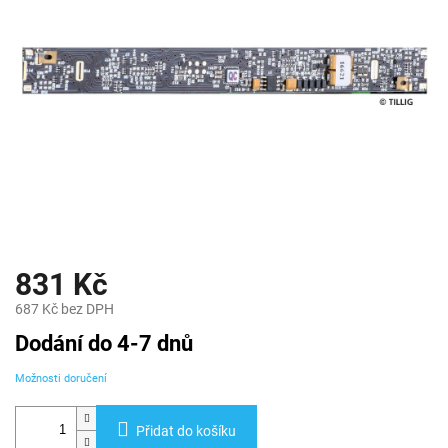
831 Kč
687 Kč bez DPH
Měrná
Dodání do 4-7 dnů
cena:
Možnosti doručení
Přidat do košíku