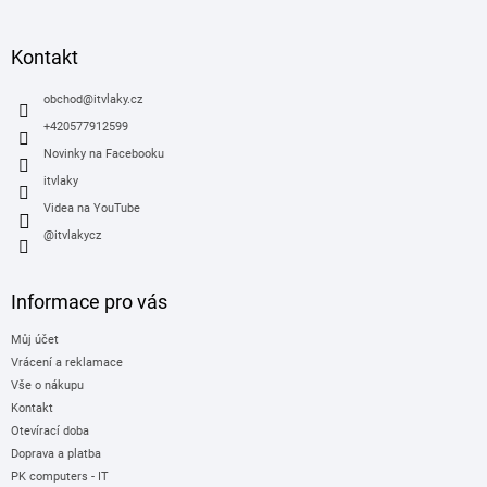
á
p
a
Kontakt
t
í
obchod
@
itvlaky.cz
+420577912599
Novinky na Facebooku
itvlaky
Videa na YouTube
@itvlakycz
Informace pro vás
Můj účet
Vrácení a reklamace
Vše o nákupu
Kontakt
Otevírací doba
Doprava a platba
PK computers - IT