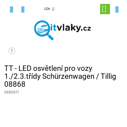
Přejít
na
NÁKUPNÍ
CZK
obsah
KOŠÍK
TT - LED osvětlení pro vozy
1./2.3.třídy Schürzenwagen / Tillig
08868
08868TI