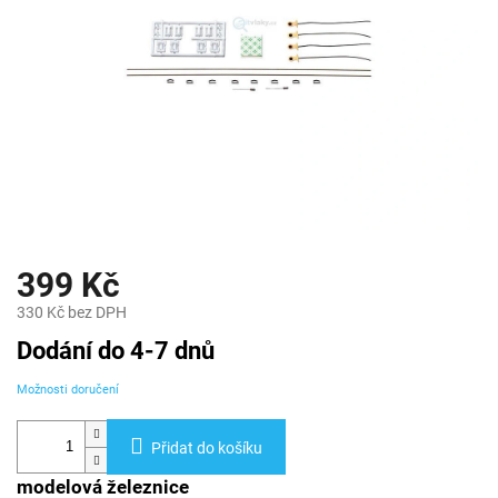
399 Kč
330 Kč bez DPH
Měrná
Dodání do 4-7 dnů
cena:
Možnosti doručení
Přidat do košíku
modelová železnice