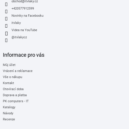
í
obchod
@
itvlaky.cz
+420577912599
Novinky na Facebooku
itvlaky
Videa na YouTube
@itvlakycz
Informace pro vás
Můj účet
Vrácení a reklamace
Vše o nákupu
Kontakt
Otevírací doba
Doprava a platba
PK computers - IT
Katalogy
Návody
Recenze