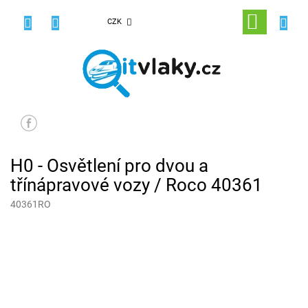
Přejít
na
NÁKUPNÍ
CZK
obsah
KOŠÍK
H0 - Osvětlení pro dvou a
třínápravové vozy / Roco 40361
40361RO