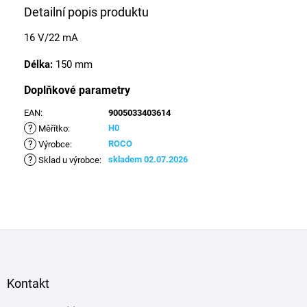
Detailní popis produktu
16 V/22 mA
Délka:
150 mm
Doplňkové parametry
EAN
:
9005033403614
?
H0
Měřítko
:
?
ROCO
Výrobce
:
?
skladem 02.07.2026
Sklad u výrobce
:
Z
á
p
a
Kontakt
t