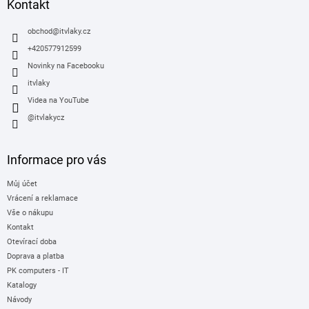
a
Kontakt
t
í
obchod
@
itvlaky.cz
+420577912599
Novinky na Facebooku
itvlaky
Videa na YouTube
@itvlakycz
Informace pro vás
Můj účet
Vrácení a reklamace
Vše o nákupu
Kontakt
Otevírací doba
Doprava a platba
PK computers - IT
Katalogy
Návody