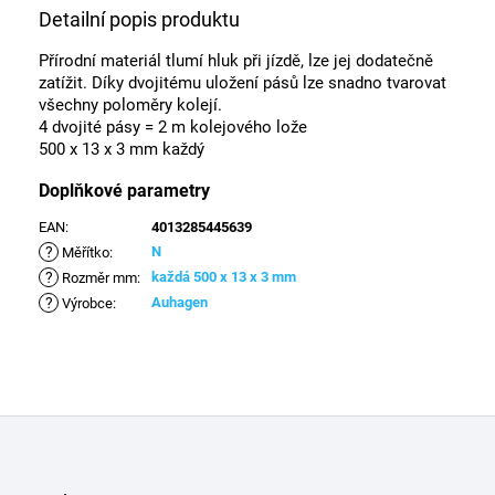
Detailní popis produktu
Přírodní materiál tlumí hluk při jízdě, lze jej dodatečně
zatížit. Díky dvojitému uložení pásů lze snadno tvarovat
všechny poloměry kolejí.
4 dvojité pásy = 2 m kolejového lože
500 x 13 x 3 mm každý
Doplňkové parametry
EAN
:
4013285445639
?
N
Měřítko
:
?
každá 500 x 13 x 3 mm
Rozměr mm
:
?
Auhagen
Výrobce
:
Z
á
p