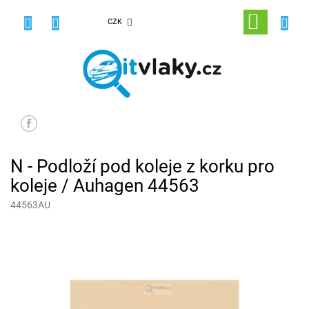
Přejít
na
NÁKUPNÍ
CZK
obsah
KOŠÍK
N - Podloží pod koleje z korku pro
koleje / Auhagen 44563
44563AU