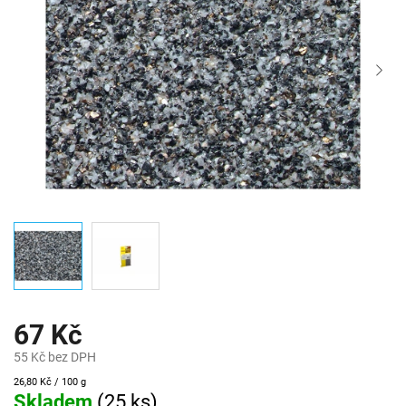
67 Kč
55 Kč bez DPH
Měrná
26,80 Kč / 100 g
cena:
Skladem
(
25 ks
)