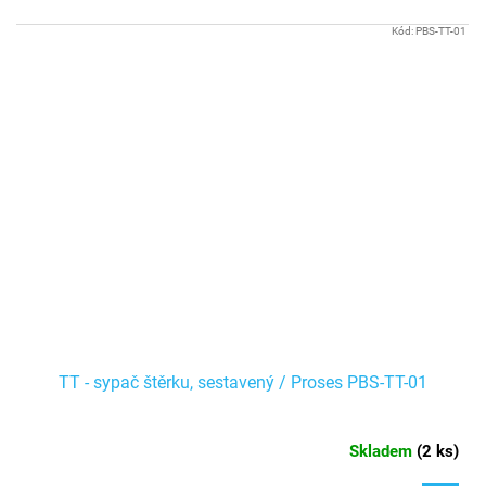
Kód:
PBS-TT-01
TT - sypač štěrku, sestavený / Proses PBS-TT-01
Skladem
(
2 ks
)