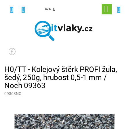
Přejít
na
NÁKUPNÍ
CZK
obsah
KOŠÍK
H0/TT - Kolejový štěrk PROFI žula,
šedý, 250g, hrubost 0,5-1 mm /
Noch 09363
09363NO