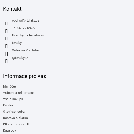
p
a
Kontakt
t
í
obchod
@
itvlaky.cz
+420577912599
Novinky na Facebooku
itvlaky
Videa na YouTube
@itvlakycz
Informace pro vás
Můj účet
Vrácení a reklamace
Vše o nákupu
Kontakt
Otevírací doba
Doprava a platba
PK computers - IT
Katalogy