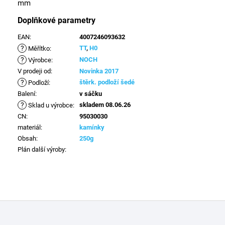
mm
Doplňkové parametry
EAN
:
4007246093632
?
TT
,
H0
Měřítko
:
?
NOCH
Výrobce
:
V prodeji od
:
Novinka 2017
?
štěrk. podloží šedé
Podloží
:
Balení
:
v sáčku
?
skladem 08.06.26
Sklad u výrobce
:
CN
:
95030030
materiál
:
kamínky
Obsah
:
250g
Plán další výroby
:
Z
á