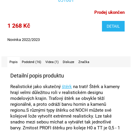
051001
Prodej ukončen
1 268 Kč
DETAIL
Novinka 2022/2023
Popis
Podobné (16)
Videa (1)
Diskuze
Značka
Detailní popis produktu
Realistické jako skutečný
štěrk
na trati! Štěrk a kameny
hrají velmi důležitou roli v realistickém designu
modelových krajin. Traťový štěrk se obvykle těží
regionálně, a proto odráží barvu hornin a kamenů
regionu.S různými typy štěrku od NOCH můžete své
kolejové lože vytvořit extrémně realisticky. Lze také
snadno mezi sebou míchat a vytvářet tak jednotlivé
barvy. Zrnitost PROFI štěrku pro koleje H0 a TT je 0,5 - 1