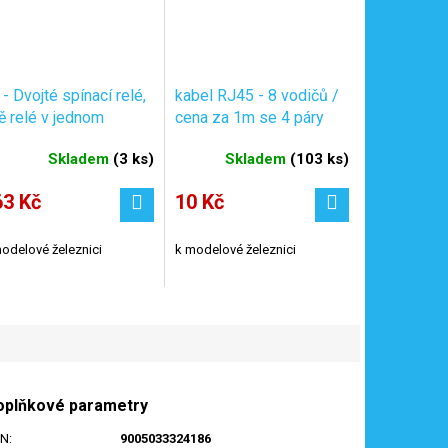
 - Dvojté spínací relé,
kabel RJ45 - 8 vodičů /
ě relé v jednom
cena za 1m se 4 páry
dulu / Tillig 08414
drátů
Skladem
(
3 ks
)
Skladem
(
103 ks
)
63 Kč
10 Kč
odelové železnici
k modelové železnici
oplňkové parametry
AN
:
9005033324186