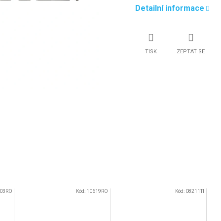
Detailní informace
TISK
ZEPTAT SE
03RO
Kód:
10619RO
Kód:
08211TI