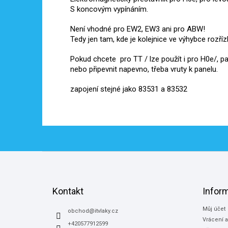
S koncovým vypínáním.
Není vhodné pro EW2, EW3 ani pro
ABW
!
Tedy jen tam, kde je kolejnice ve výhybce rozříz
Pokud chcete pro TT / lze použít i pro H0e/, p
nebo připevnit napevno, třeba vruty k panelu.
zapojení stejné jako 83531 a 83532
Z
á
p
a
Kontakt
Infor
t
Můj účet
í
obchod
@
itvlaky.cz
Vrácení 
+420577912599