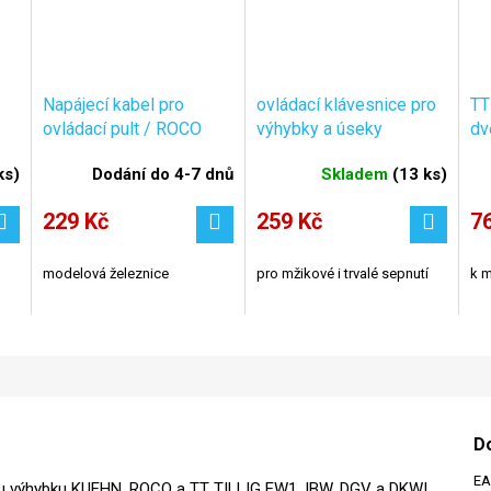
Napájecí kabel pro
ovládací klávesnice pro
TT
ovládací pult / ROCO
výhybky a úseky
dv
10619
TASTENPULT / Tillig
mo
ks
)
Dodání do 4-7 dnů
Skladem
(
13 ks
)
08211
229 Kč
259 Kč
7
modelová železnice
pro mžikové i trvalé sepnutí
k m
D
E
vou výhybku KUEHN, ROCO a TT TILLIG EW1, IBW, DGV a DKWI .