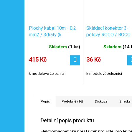
Plochý kabel 10m - 0,2
Skládací konektor 3-
mm2 / 3dráty (k
pólový ROCO / ROCO
výhybkám) / Roco
10603
Skladem
(
1 ks
)
Skladem
(
14 
10623
415 Kč
36 Kč
k modelové železnici
k modelové železnici
Popis
Podobné (16)
Diskuze
Značka
Detailní popis produktu
Elektromagnetický přestavník pro H0e, pro le