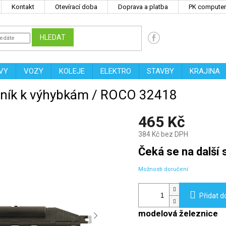
Kontakt
Otevírací doba
Doprava a platba
PK computers
HLEDAT
VY
VOZY
KOLEJE
ELEKTRO
STAVBY
KRAJINA
tavník k výhybkám / ROCO 32418
465 Kč
384 Kč bez DPH
Měrná
Čeká se na další s
cena:
Možnosti doručení
Přidat d
modelová železnice