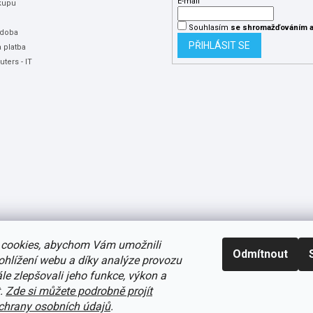
E-mail
kupu
Souhlasím
se shromažďováním
a
 doba
PŘIHLÁSIT SE
 platba
ters - IT
cookies, abychom Vám umožnili
Odmítnout
ohlížení webu a díky analýze provozu
e zlepšovali jeho funkce, výkon a
t.
Zde si můžete podrobně projít
avení cookies
hrany osobních údajů
.