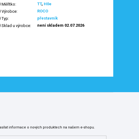
TT
,
H0e
Měřítko
:
ROCO
Výrobce
:
přestavník
Typ
:
není skladem 02.07.2026
Sklad u výrobce
:
asílat informace o nových produktech na našem e-shopu.