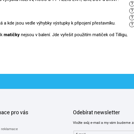
?
?
?
lá a kde jsou vedle výhybky výstupky k připojení přestavníku.
?
ak
matičky
nejsou v balení. Jde vyřešit použitím matiček od Tilligu,
mace pro vás
Odebírat newsletter
Vložte svůj e-mail a my vám budeme z
a reklamace