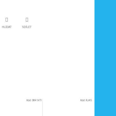
HLÍDAT
SDÍLET
Kód:
08414TI
Kód:
RJ45