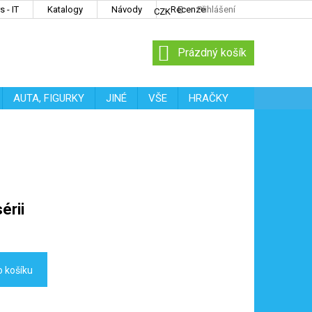
 - IT
Katalogy
Návody
Recenze
Přihlášení
CZK
NÁKUPNÍ
Prázdný košík
KOŠÍK
AUTA, FIGURKY
JINÉ
VŠE
HRAČKY
érii
o košíku