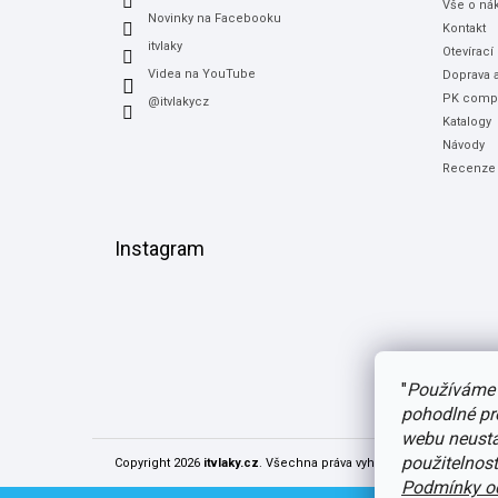
Vše o ná
Novinky na Facebooku
Kontakt
itvlaky
Otevírací
Videa na YouTube
Doprava a
PK compu
@itvlakycz
Katalogy
Návody
Recenze
Instagram
"
Používáme 
pohodlné pr
webu neustál
použitelnos
Copyright 2026
itvlaky.cz
. Všechna práva vyhrazena.
Upravit nast
Podmínky oc