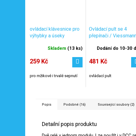
ovládací klávesnice pro
Ovládací pult se 4
výhybky a úseky
přepínači / Viessman
TASTENPULT / Tillig
5550
Skladem
(
13 ks
)
Dodání do 10-30 
08211
259 Kč
481 Kč
pro mžikové i trvalé sepnutí
ovládací pult
Popis
Podobné (16)
Související soubory (2)
Detailní popis produktu
Dvě relé v jednom modulu. Lze použít i v DCC re