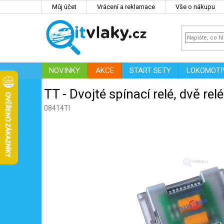
Přejít
Můj účet
Vrácení a reklamace
Vše o nákupu
na
obsah
NOVINKY
AKCE
START SETY
LOKOMOTI
IT
ZNAČKY
TT - Dvojté spínací relé, dvě re
08414TI