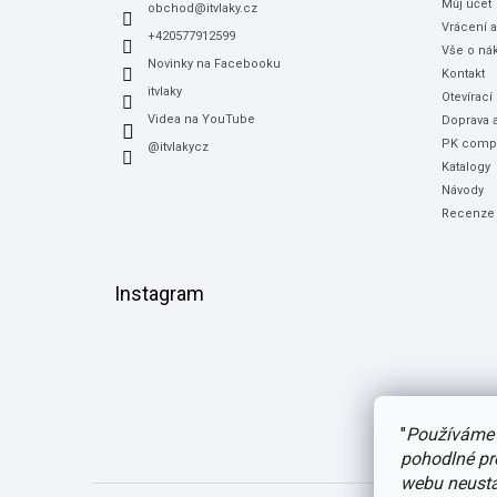
Můj účet
í
obchod
@
itvlaky.cz
Vrácení 
+420577912599
Vše o ná
Novinky na Facebooku
Kontakt
itvlaky
Otevírací
Videa na YouTube
Doprava a
PK compu
@itvlakycz
Katalogy
Návody
Recenze
Instagram
"
Používáme 
pohodlné pr
webu neustál