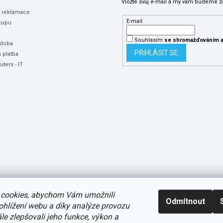
Vložte svůj e-mail a my vám budeme z
a reklamace
E-mail
kupu
Souhlasím
se shromažďováním
a
 doba
PŘIHLÁSIT SE
 platba
ters - IT
cookies, abychom Vám umožnili
Odmítnout
ohlížení webu a díky analýze provozu
e zlepšovali jeho funkce, výkon a