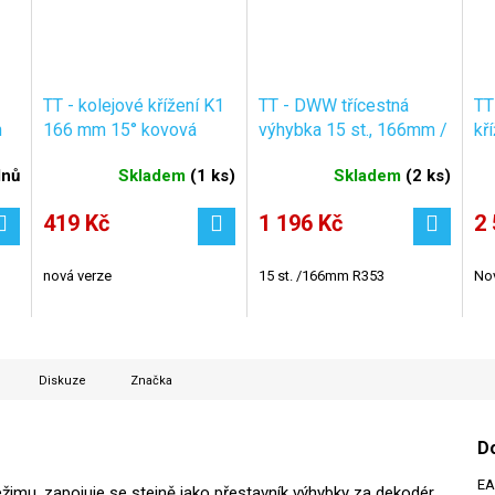
TT - kolejové křížení K1
TT - DWW třícestná
TT
n
166 mm 15° kovová
výhybka 15 st., 166mm /
kř
srdcovka / TILLIG
TILLIG 83230
4 
dnů
Skladem
(
1 ks
)
Skladem
(
2 ks
)
83161
TI
419 Kč
1 196 Kč
2 
nová verze
15 st. /166mm R353
Nov
Diskuze
Značka
D
E
žimu, zapojuje se stejně jako přestavník výhybky za dekodér.