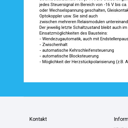
jedes Steuersignal im Bereich von -16 V bis ca
oder Wechselspannung geschalten, Gleiskontak
Optokoppler usw. Sie sind auch
zwischen mehreren Relaismodulen untereinande
Der jeweilig letzte Schaltzustand bleibt auch 
Einsatzmöglichkeiten des Bausteins:
- Wendezugautomatik, auch mit Endstellenpau
- Zwischenhalt
- automatische Kehrschleifensteuerung
- automatische Blocksteuerung
- Möglichkeit der Herzstückpolarisierung (z.B
Z
á
p
a
Kontakt
Infor
t