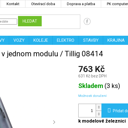
Kontakt
Otevírací doba
Doprava a platba
PK computers
HLEDAT
VY
VOZY
KOLEJE
ELEKTRO
STAVBY
KRAJINA
lé v jednom modulu / Tillig 08414
763 Kč
631 Kč bez DPH
Měrná
Skladem
(
3 ks
)
cena:
Možnosti doručení
Přidat d
k modelové železnici