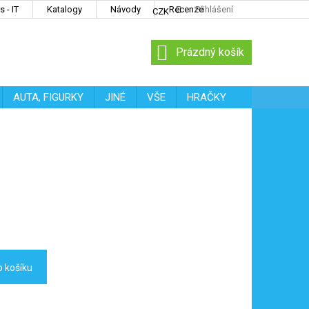
 - IT
Katalogy
Návody
Recenze
Přihlášení
CZK
NÁKUPNÍ
Prázdný košík
KOŠÍK
AUTA, FIGURKY
JINÉ
VŠE
HRAČKY
o košíku