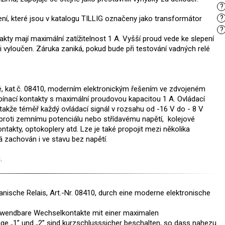
?
ní, které jsou v katalogu TILLIG označeny jako transformátor
?
?
akty mají maximální zatížitelnost 1 A. Vyšší proud vede ke slepení
 vyloučen. Záruka zaniká, pokud bude při testování vadných relé
é, kat.č. 08410, moderním elektronickým řešením ve zdvojeném
ínací kontakty s maximální proudovou kapacitou 1 A. Ovládací
 takže téměř každý ovládací signál v rozsahu od -16 V do - 8 V
 proti zemnímu potenciálu nebo střídavému napětí, kolejové
ontakty, optokoplery atd. Lze je také propojit mezi několika
á zachován i ve stavu bez napětí.
.
nische Relais, Art.-Nr. 08410, durch eine moderne elektronische
verwendbare Wechselkontakte mit einer maximalen
nge „1” und „2” sind kurzschlusssicher beschalten, so dass nahezu