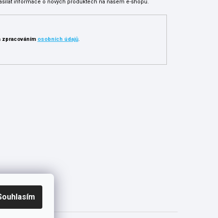
asílat informace o nových produktech na našem e-shopu.
 zpracováním
osobních údajů
.
Souhlasím