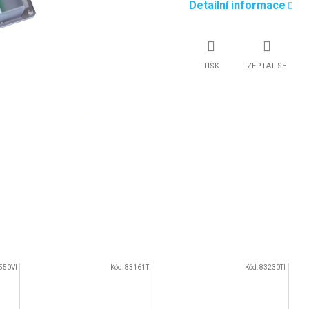
Detailní informace
TISK
ZEPTAT SE
550VI
Kód:
83161TI
Kód:
83230TI