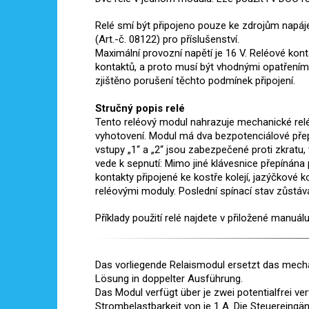
Relé smí být připojeno pouze ke zdrojům napáje
(Art.-č. 08122) pro příslušenství.
Maximální provozní napětí je 16 V. Reléové kont
kontaktů, a proto musí být vhodnými opatřeními
zjištěno porušení těchto podmínek připojení.
Stručný popis relé
Tento reléový modul nahrazuje mechanické rel
vyhotovení. Modul má dva bezpotenciálové přep
vstupy „1“ a „2“ jsou zabezpečené proti zkratu,
vede k sepnutí: Mimo jiné klávesnice přepínána
kontakty připojené ke kostře kolejí, jazýčkové k
reléovými moduly. Poslední spínací stav zůstáv
Příklady použití relé najdete v přiložené manuálu
Das vorliegende Relaismodul ersetzt das mecha
Lösung in doppelter Ausführung.
Das Modul verfügt über je zwei potentialfrei 
Strombelastbarkeit von je 1 A. Die Steuereingä