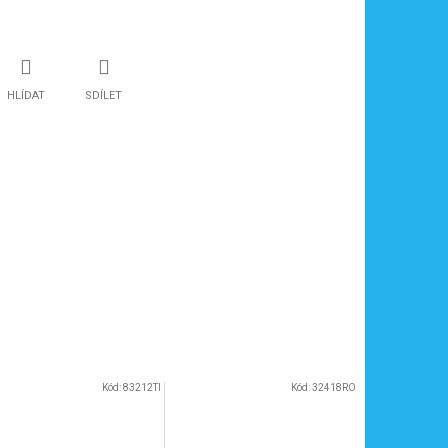
HLÍDAT
SDÍLET
Kód:
83212TI
Kód:
32418RO