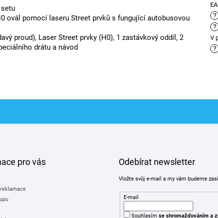
E
m setu
?
0 ovál pomocí laseru Street prvků s fungující autobusovou
?
davý proud), Laser Street prvky (H0), 1 zastávkový oddíl, 2
V 
peciálního drátu a návod
?
mace pro vás
Odebírat newsletter
Vložte svůj e-mail a my vám budeme zas
 reklamace
E-mail
upu
Souhlasím
se shromažďováním
a z