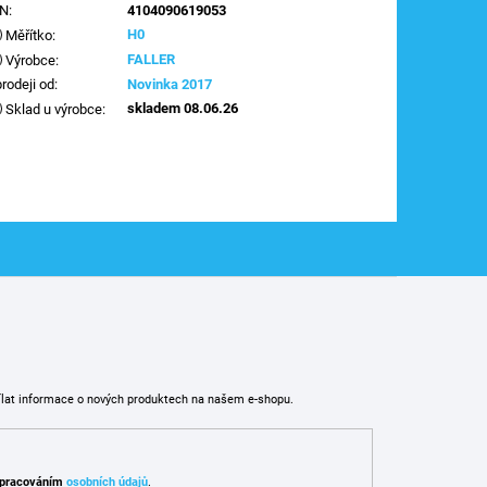
AN
:
4104090619053
H0
Měřítko
:
FALLER
Výrobce
:
prodeji od
:
Novinka 2017
skladem 08.06.26
Sklad u výrobce
:
ílat informace o nových produktech na našem e-shopu.
pracováním
osobních údajů
.