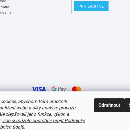
 doba
PŘIHLÁSIT SE
 platba
ers - IT
cookies, abychom Vám umožnili
Odmítnout
ohlížení webu a díky analýze provozu
í cookies
e zlepšovali jeho funkce, výkon a
t.
Zde si můžete podrobně projít Podmínky
bních údajů
.