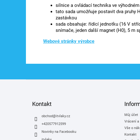
silnice a ovládací technika ve výhodné
tato sada umožňuje postavit dva pruhy H
zastávkou
sada obsahuje: řídící jednotku (16 V stří
snímače, jeden další magnet (H0), 5 m s
Webové stránky výrobce
Z
á
p
a
Kontakt
Infor
t
Můj účet
í
obchod
@
itvlaky.cz
Vrácení a
+420577912599
Vše o nák
Novinky na Facebooku
Kontakt
itvlaky