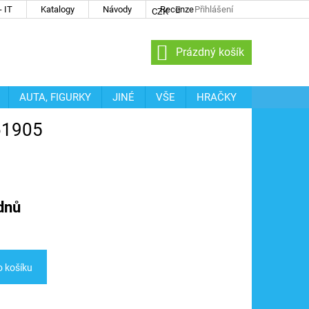
 IT
Katalogy
Návody
Recenze
Přihlášení
CZK
NÁKUPNÍ
Prázdný košík
KOŠÍK
AUTA, FIGURKY
JINÉ
VŠE
HRAČKY
161905
dnů
o košíku