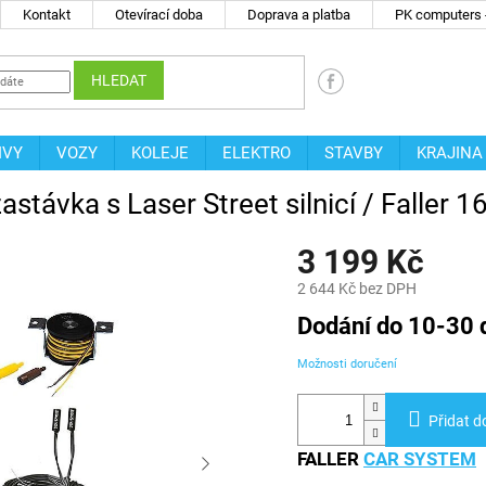
Kontakt
Otevírací doba
Doprava a platba
PK computers -
HLEDAT
IVY
VOZY
KOLEJE
ELEKTRO
STAVBY
KRAJINA
stávka s Laser Street silnicí / Faller 
3 199 Kč
2 644 Kč bez DPH
Měrná
Dodání do 10-30 
cena:
Možnosti doručení
Přidat d
FALLER
CAR SYSTEM