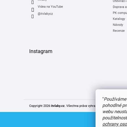
Otevírací
Videa na YouTube
Doprava a
PK comput
@itvlakycz
Katalogy
Návody
Recenze
Instagram
"
Používáme 
pohodlné pr
Copyright 2026
itvlaky.cz
. Všechna práva vyhrazena.
Upravit nastaven
webu neustál
použitelnos
ochrany oso