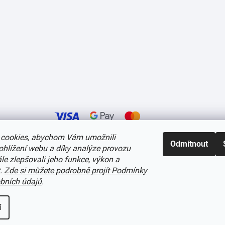
cookies, abychom Vám umožnili
Odmítnout
ohlížení webu a díky analýze provozu
í cookies
e zlepšovali jeho funkce, výkon a
t.
Zde si můžete podrobně projít Podmínky
bních údajů
.
í