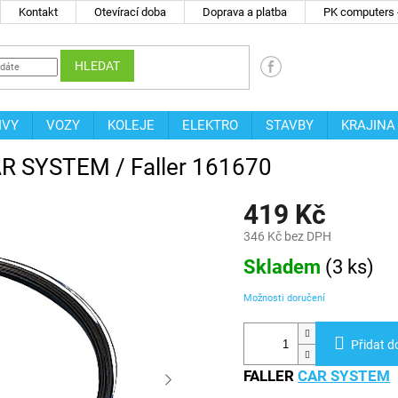
Kontakt
Otevírací doba
Doprava a platba
PK computers -
HLEDAT
IVY
VOZY
KOLEJE
ELEKTRO
STAVBY
KRAJINA
AR SYSTEM / Faller 161670
419 Kč
346 Kč bez DPH
Měrná
Skladem
(
3 ks
)
cena:
Možnosti doručení
Přidat d
FALLER
CAR SYSTEM