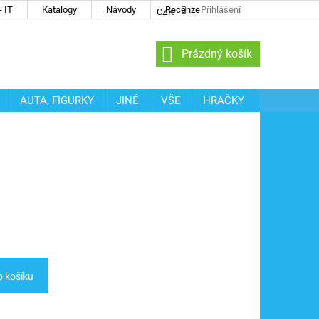
 IT
Katalogy
Návody
Recenze
Přihlášení
CZK
NÁKUPNÍ
Prázdný košík
KOŠÍK
AUTA, FIGURKY
JINÉ
VŠE
HRAČKY
o košíku