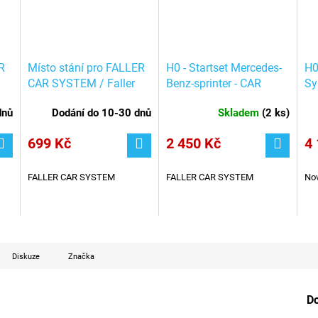
R
Místo stání pro FALLER
H0 - Startset Mercedes-
H0
CAR SYSTEM / Faller
Benz-sprinter - CAR
Sy
161674
SYSTEM / Faller
MB
dnů
Dodání do 10-30 dnů
Skladem
(
2 ks
)
161504
16
699 Kč
2 450 Kč
4 
FALLER CAR SYSTEM
FALLER CAR SYSTEM
Nov
Diskuze
Značka
D