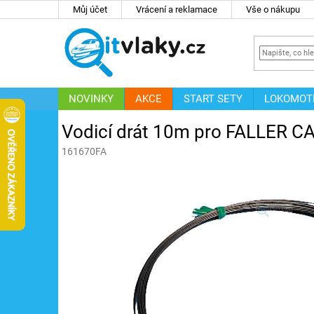
Přejít
Můj účet
Vrácení a reklamace
Vše o nákupu
na
obsah
NOVINKY
AKCE
START SETY
LOKOMOT
IT
ZNAČKY
Vodicí drát 10m pro FALLER C
161670FA