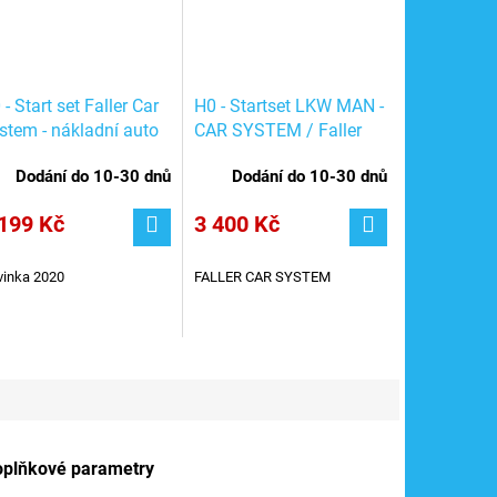
 - Start set Faller Car
H0 - Startset LKW MAN -
stem - nákladní auto
CAR SYSTEM / Faller
 »FedEx« / FALLER
161505
Dodání do 10-30 dnů
Dodání do 10-30 dnů
1488
199 Kč
3 400 Kč
inka 2020
FALLER CAR SYSTEM
oplňkové parametry