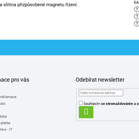
E
a slitina přizpůsobené magnetu řízení.
?
?
?
mace pro vás
Odebírat newsletter
 reklamace
upu
Souhlasím
se shromažďováním
a z
PŘIHLÁSIT
 doba
SE
 platba
ers - IT