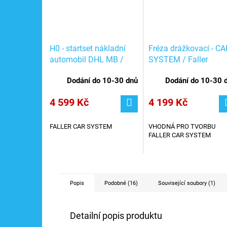
H0 - startset nákladní
Fréza drážkovací - CA
automobil DHL MB /
SYSTEM / Faller
FALLER 161607
161669
Dodání do 10-30 dnů
Dodání do 10-30 
4 599 Kč
4 199 Kč
FALLER CAR SYSTEM
VHODNÁ PRO TVORBU
FALLER CAR SYSTEM
Popis
Podobné (16)
Související soubory (1)
Detailní popis produktu