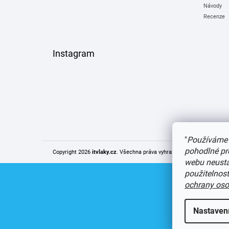
Návody
Recenze
Instagram
"
Používáme 
pohodlné pr
Copyright 2026
itvlaky.cz
. Všechna práva vyhrazena.
Upravit nastaven
webu neustál
použitelnos
ochrany oso
Nastaven