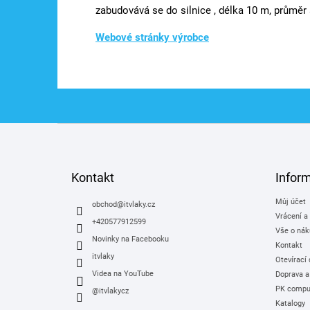
zabudovává se do silnice , délka 10 m, průměr 
Webové stránky výrobce
Z
á
p
a
Kontakt
Infor
t
Můj účet
í
obchod
@
itvlaky.cz
Vrácení a
+420577912599
Vše o nák
Novinky na Facebooku
Kontakt
itvlaky
Otevírací
Videa na YouTube
Doprava a
PK comput
@itvlakycz
Katalogy