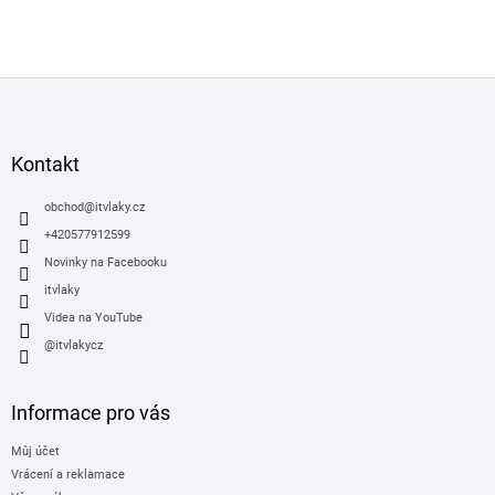
Z
á
p
a
Kontakt
t
í
obchod
@
itvlaky.cz
+420577912599
Novinky na Facebooku
itvlaky
Videa na YouTube
@itvlakycz
Informace pro vás
Můj účet
Vrácení a reklamace