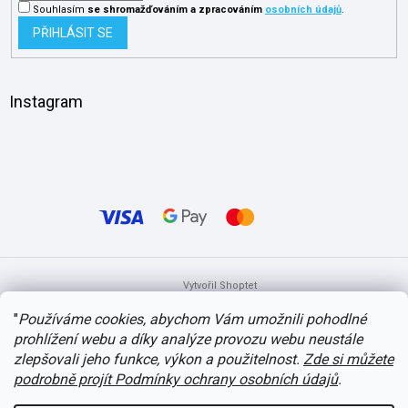
Souhlasím
se shromažďováním
a zpracováním
osobních údajů
.
PŘIHLÁSIT SE
Instagram
Vytvořil Shoptet
"
Používáme cookies, abychom Vám umožnili pohodlné
prohlížení webu a díky analýze provozu webu neustále
Copyright 2026
itvlaky.cz
. Všechna práva vyhrazena.
Upravit nastavení
cookies
zlepšovali jeho funkce, výkon a použitelnost.
Zde si můžete
podrobně projít Podmínky ochrany osobních údajů
.