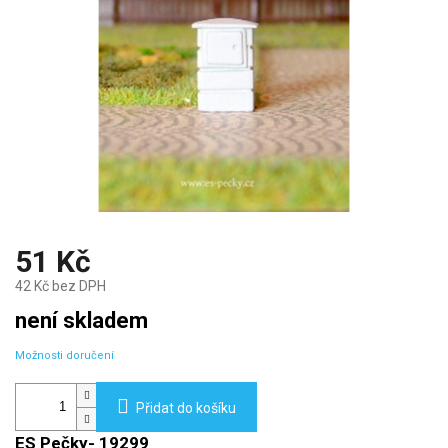
51 Kč
42 Kč bez DPH
Měrná
není skladem
cena:
Možnosti doručení
Přidat do košíku
ES Pečky- 19299