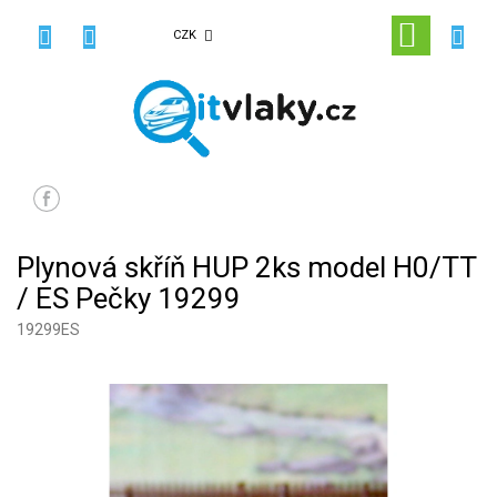
Přejít
na
NÁKUPN
CZK
obsah
KOŠÍK
Plynová skříň HUP 2ks model H0/TT
/ ES Pečky 19299
19299ES