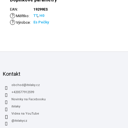
EAN
:
19299ES
?
TT
,
H0
Měřítko
:
?
Es Pečky
Výrobce
:
Z
á
p
a
Kontakt
t
í
obchod
@
itvlaky.cz
+420577912599
Novinky na Facebooku
itvlaky
Videa na YouTube
@itvlakycz