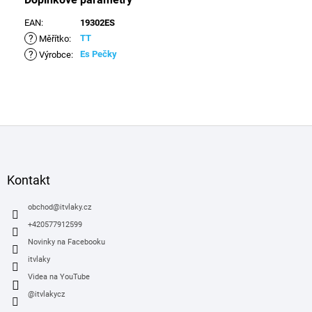
EAN
:
19302ES
?
TT
Měřítko
:
?
Es Pečky
Výrobce
:
Z
á
p
a
Kontakt
t
í
obchod
@
itvlaky.cz
+420577912599
Novinky na Facebooku
itvlaky
Videa na YouTube
@itvlakycz