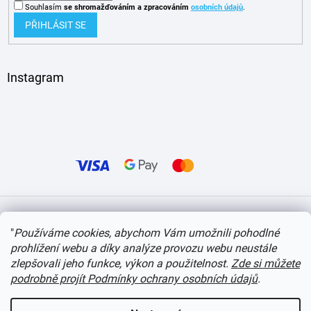
Souhlasím
se shromažďováním
a zpracováním
osobních údajů
.
PŘIHLÁSIT SE
Instagram
Vytvořil Shoptet
"
Používáme cookies, abychom Vám umožnili pohodlné
prohlížení webu a díky analýze provozu webu neustále
Copyright 2026
itvlaky.cz
. Všechna práva vyhrazena.
Upravit nastavení cookies
zlepšovali jeho funkce, výkon a použitelnost.
Zde si můžete
podrobně projít Podmínky ochrany osobních údajů
.