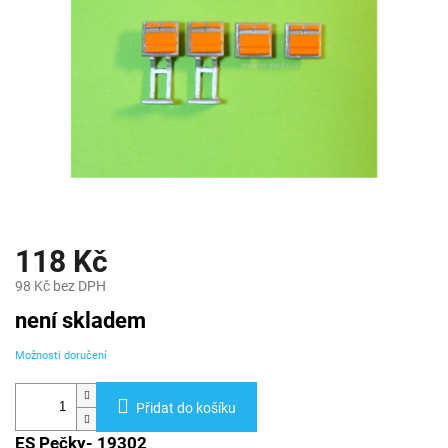
118 Kč
98 Kč bez DPH
Měrná
není skladem
cena:
Možnosti doručení
Přidat do košíku
ES Pečky- 19302