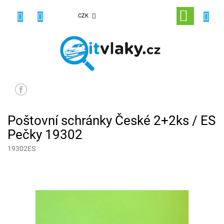
Přejít
na
NÁKUPNÍ
CZK
obsah
KOŠÍK
Poštovní schránky České 2+2ks / ES
Pečky 19302
19302ES