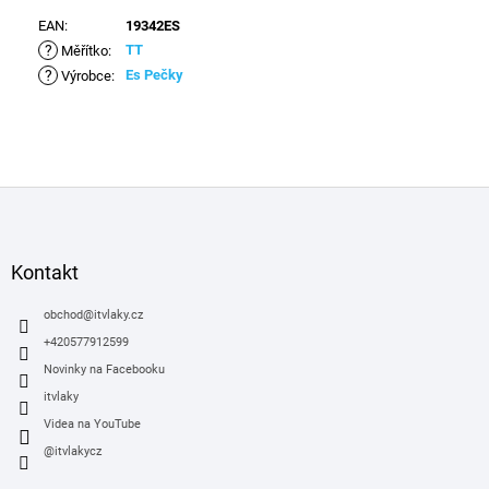
EAN
:
19342ES
?
TT
Měřítko
:
?
Es Pečky
Výrobce
:
Z
á
p
a
Kontakt
t
í
obchod
@
itvlaky.cz
+420577912599
Novinky na Facebooku
itvlaky
Videa na YouTube
@itvlakycz