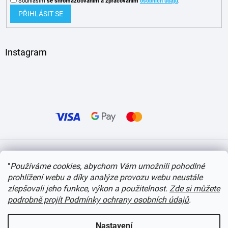
Souhlasím
se shromažďováním
a zpracováním
osobních údajů
.
PŘIHLÁSIT SE
Instagram
Vytvořil Shoptet
"
Používáme cookies, abychom Vám umožnili pohodlné
prohlížení webu a díky analýze provozu webu neustále
Copyright 2026
itvlaky.cz
. Všechna práva vyhrazena.
Upravit nastavení cookies
zlepšovali jeho funkce, výkon a použitelnost.
Zde si můžete
podrobně projít Podmínky ochrany osobních údajů
.
Nastavení