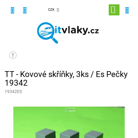
Přejít
na
NÁKUPNÍ
CZK
obsah
KOŠÍK
TT - Kovové skříňky, 3ks / Es Pečky
19342
19342ES