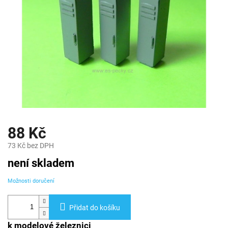
88 Kč
73 Kč bez DPH
Měrná
není skladem
cena:
Možnosti doručení
Přidat do košíku
k modelové železnici