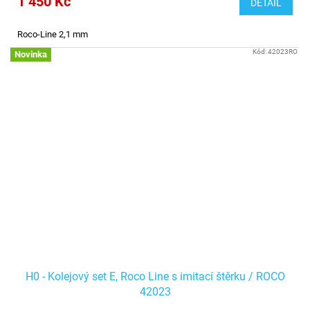
1 450 Kč
DETAIL
Roco-Line 2,1 mm
Kód:
42023RO
Novinka
H0 - Kolejový set E, Roco Line s imitací štěrku / ROCO
42023