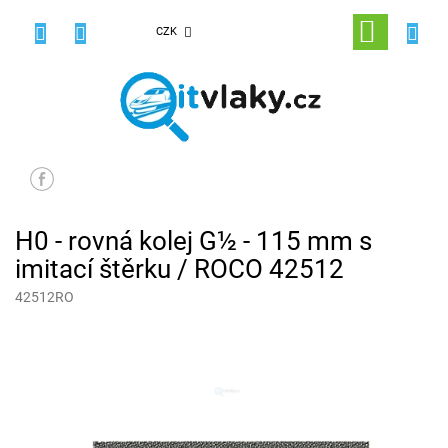
Přejít
na
NÁKUPNÍ
CZK
obsah
KOŠÍK
H0 - rovná kolej G½ - 115 mm s
imitací štěrku / ROCO 42512
42512RO