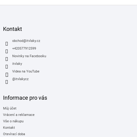
Z
á
p
a
Kontakt
t
í
obchod
@
itvlaky.cz
+420577912599
Novinky na Facebooku
itvlaky
Videa na YouTube
@itvlakycz
Informace pro vás
Můj účet
Vrácení a reklamace
Vše o nákupu
Kontakt
Otevírací doba