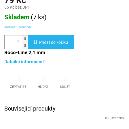
79 Kč
65 Kč bez DPH
Měrná
Skladem
(
7 ks
)
cena:
Možnosti doručení
Přidat do košíku
Roco-Line 2,1 mm
Detailní informace
ZEPTAT SE
HLÍDAT
SDÍLET
Související produkty
Kód:
42652RO