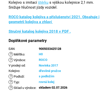
Kolejivo s imitací
štěrku
s výškou kolejnice 2,1 mm.
Snižuje hlučnost jízdy vozidel.
ROCO katalog kolejiva a příslušenství 2021. Obsahuje i
geometrii kolejiva a zhlaví
Stručný katalog kolejiva 2018 v PDF .
Doplňkové parametry
EAN
:
9005033425128
?
H0
Měřítko
:
?
ROCO
Výrobce
:
V prodeji od
:
Novinka 2017
Kolejivo
:
dřevěné pražce
?
s podložím
Podloží
:
?
rovná kolej
Typ
:
?
skladem 02.07.2026
Sklad u výrobce
: