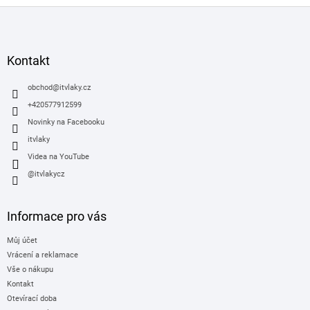
Z
á
p
a
Kontakt
t
í
obchod
@
itvlaky.cz
+420577912599
Novinky na Facebooku
itvlaky
Videa na YouTube
@itvlakycz
Informace pro vás
Můj účet
Vrácení a reklamace
Vše o nákupu
Kontakt
Otevírací doba