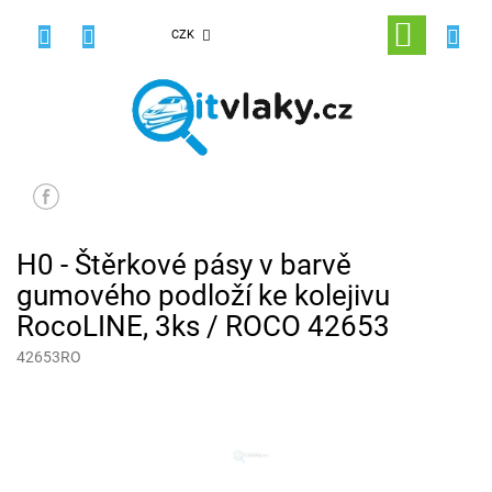
Přejít
na
NÁKUPNÍ
CZK
obsah
KOŠÍK
H0 - Štěrkové pásy v barvě
gumového podloží ke kolejivu
RocoLINE, 3ks / ROCO 42653
42653RO