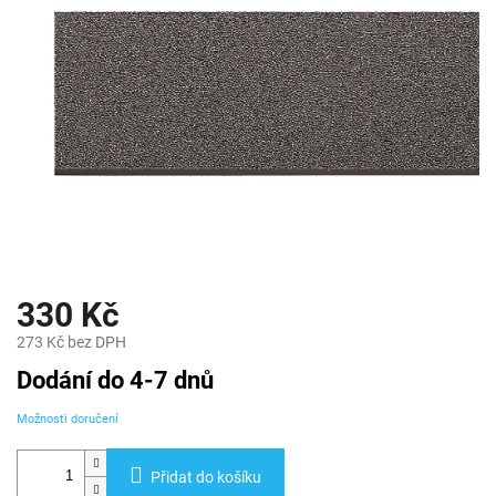
330 Kč
273 Kč bez DPH
Měrná
Dodání do 4-7 dnů
cena:
Možnosti doručení
Přidat do košíku