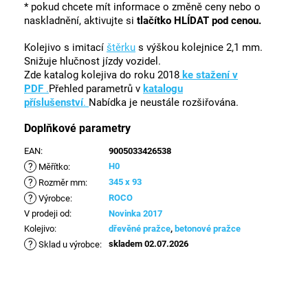
* pokud chcete mít informace o změně ceny nebo o
naskladnění, aktivujte si
tlačítko HLÍDAT pod cenou.
Kolejivo s imitací
štěrku
s výškou kolejnice 2,1 mm.
Snižuje hlučnost jízdy vozidel.
Zde katalog kolejiva do roku 2018
ke stažení v
PDF
.
Přehled parametrů v
katalogu
příslušenství
.
Nabídka je neustále rozšiřována.
Doplňkové parametry
EAN
:
9005033426538
?
H0
Měřítko
:
?
345 x 93
Rozměr mm
:
?
ROCO
Výrobce
:
V prodeji od
:
Novinka 2017
Kolejivo
:
dřevěné pražce
,
betonové pražce
?
skladem 02.07.2026
Sklad u výrobce
: