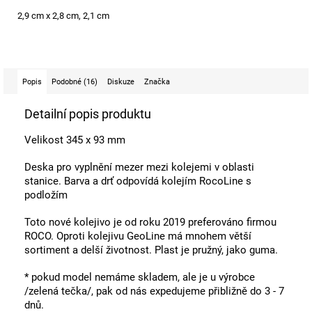
2,9 cm x 2,8 cm, 2,1 cm
Popis
Podobné (16)
Diskuze
Značka
Detailní popis produktu
Velikost 345 x 93 mm
Deska pro vyplnění mezer mezi kolejemi v oblasti
stanice.
Barva a drť odpovídá kolejím RocoLine s
podložím
Toto nové kolejivo je od roku 2019 preferováno firmou
ROCO. Oproti kolejivu GeoLine má mnohem větší
sortiment a delší životnost. Plast je pružný, jako guma.
* pokud model nemáme skladem, ale je u výrobce
/zelená tečka/, pak od nás expedujeme přibližně do 3 - 7
dnů.