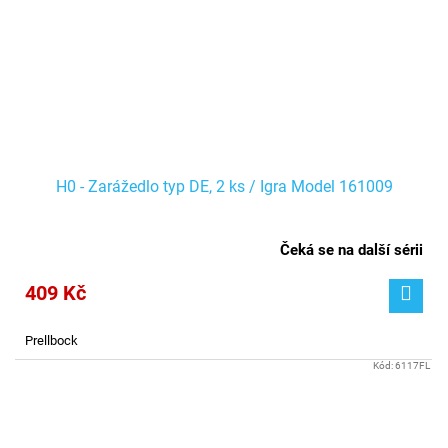
H0 - Zarážedlo typ DE, 2 ks / Igra Model 161009
Čeká se na další sérii
409 Kč
Prellbock
Kód:
6117FL