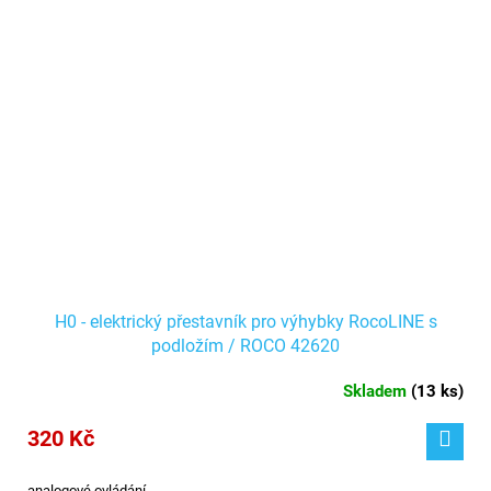
H0 - elektrický přestavník pro výhybky RocoLINE s
podložím / ROCO 42620
Skladem
(
13 ks
)
320 Kč
analogové ovládání