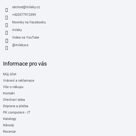
t
í
obchod
@
itvlaky.cz
+420577912599
Novinky na Facebooku
itvlaky
Videa na YouTube
@itvlakycz
Informace pro vás
Můj účet
Vrácení a reklamace
Vše o nákupu
Kontakt
Otevírací doba
Doprava a platba
PK computers - IT
Katalogy
Návody
Recenze