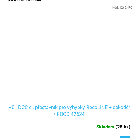
Kód:
42624RO
H0 - DCC el. přestavník pro výhybky RocoLINE + dekodér
/ ROCO 42624
Skladem
(
28 ks
)