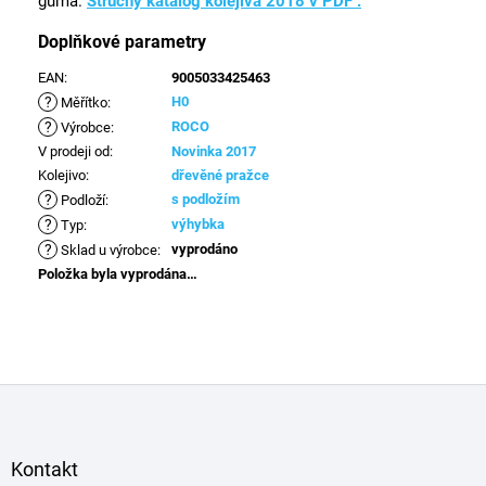
guma.
Stručný katalog kolejiva 2018 v PDF .
Doplňkové parametry
EAN
:
9005033425463
?
H0
Měřítko
:
?
ROCO
Výrobce
:
V prodeji od
:
Novinka 2017
Kolejivo
:
dřevěné pražce
?
s podložím
Podloží
:
?
výhybka
Typ
:
?
vyprodáno
Sklad u výrobce
:
Položka byla vyprodána…
Z
á
p
a
Kontakt