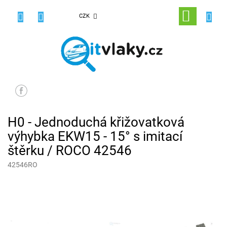
Přejít
na
NÁKUPNÍ
CZK
obsah
KOŠÍK
H0 - Jednoduchá křižovatková
výhybka EKW15 - 15° s imitací
štěrku / ROCO 42546
42546RO