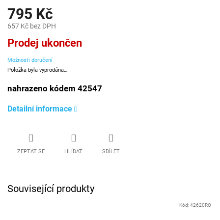
795 Kč
657 Kč bez DPH
Měrná
Prodej ukončen
cena:
Možnosti doručení
Položka byla vyprodána…
nahrazeno kódem 42547
Detailní informace
ZEPTAT SE
HLÍDAT
SDÍLET
Související produkty
Kód:
42620RO