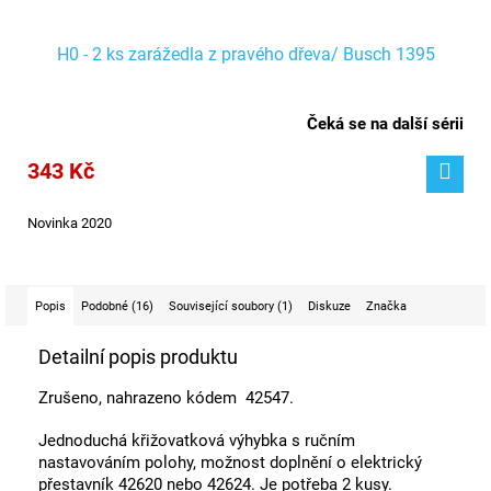
H0 - 2 ks zarážedla z pravého dřeva/ Busch 1395
Čeká se na další sérii
343 Kč
Novinka 2020
Popis
Podobné (16)
Související soubory (1)
Diskuze
Značka
Detailní popis produktu
Zrušeno, nahrazeno kódem 42547.
Jednoduchá křižovatková výhybka s ručním
nastavováním polohy, možnost doplnění o elektrický
přestavník
42620 nebo 42624. J
e potřeba 2 kusy.