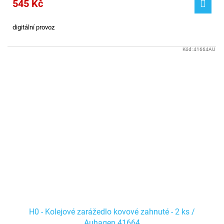
545 Kč
digitální provoz
Kód:
41664AU
H0 - Kolejové zarážedlo kovové zahnuté - 2 ks /
Auhagen 41664