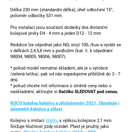
Délka 230 mm (standardní délka), úhel odbočení 15°,
poloměr odbočky 531 mm
Pro instalaci jsou součástí dodávky dva distanční
kolejové prvky D4 - 4 mm a jeden D12 - 12 mm
Redukce lze objednat jako ND, stojí 100,-/kus a vyrábí se
v délkách 2,4,5,8 mm s podložím (kat. č. k objednání
98004, 98005, 98006, 98007).
* pokud model nemáme skladem, ale je u výrobce
/zelená tečka/, pak od nás expedujeme přibližně do 3 - 7
dnů.
* pokud chcete mít informace o změně ceny nebo o
naskladnění, aktivujte si
tlačítko SLEDOVAT pod cenou.
ROCO katalog kolejiva a příslušenství 2021. Obsahuje i
geometrii kolejiva a zhlaví
Kolejivo s imitací
štěrku
s výškou kolejnice 2,1 mm.
Snižuje hlučnost jízdy vozidel. Plast je pružný, jako