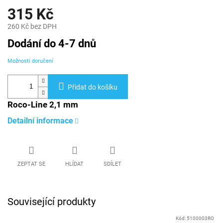
315 Kč
260 Kč bez DPH
Měrná
Dodání do 4-7 dnů
cena:
Možnosti doručení
Přidat do košíku
Roco-Line 2,1 mm
Detailní informace
ZEPTAT SE
HLÍDAT
SDÍLET
Související produkty
Kód:
5100003RO