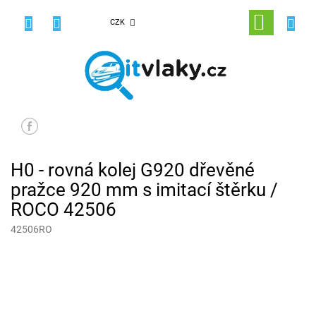
Přejít
na
NÁKUPNÍ
CZK
obsah
KOŠÍK
H0 - rovná kolej G920 dřevěné
pražce 920 mm s imitací štěrku /
ROCO 42506
42506RO