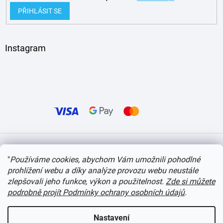
PŘIHLÁSIT SE
Instagram
Vytvořil Shoptet
"
Používáme cookies, abychom Vám umožnili pohodlné
prohlížení webu a díky analýze provozu webu neustále
Copyright 2026
itvlaky.cz
. Všechna práva vyhrazena.
Upravit nastavení cookies
zlepšovali jeho funkce, výkon a použitelnost.
Zde si můžete
podrobně projít Podmínky ochrany osobních údajů
.
Nastavení