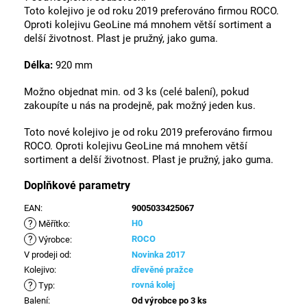
Toto kolejivo je od roku 2019 preferováno firmou ROCO.
Oproti kolejivu GeoLine má mnohem větší sortiment a
delší životnost. Plast je pružný, jako guma.
Délka:
920 mm
Možno objednat min. od 3 ks (celé balení), pokud
zakoupíte u nás na prodejně, pak možný jeden kus.
Toto nové kolejivo je od roku 2019 preferováno firmou
ROCO. Oproti kolejivu GeoLine má mnohem větší
sortiment a delší životnost. Plast je pružný, jako guma.
Doplňkové parametry
EAN
:
9005033425067
?
H0
Měřítko
:
?
ROCO
Výrobce
:
V prodeji od
:
Novinka 2017
Kolejivo
:
dřevěné pražce
?
rovná kolej
Typ
:
Balení
:
Od výrobce po 3 ks