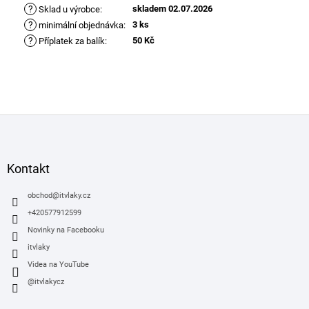
?
skladem 02.07.2026
Sklad u výrobce
:
?
3 ks
minimální objednávka
:
?
50 Kč
Příplatek za balík
:
Z
á
p
a
Kontakt
t
í
obchod
@
itvlaky.cz
+420577912599
Novinky na Facebooku
itvlaky
Videa na YouTube
@itvlakycz