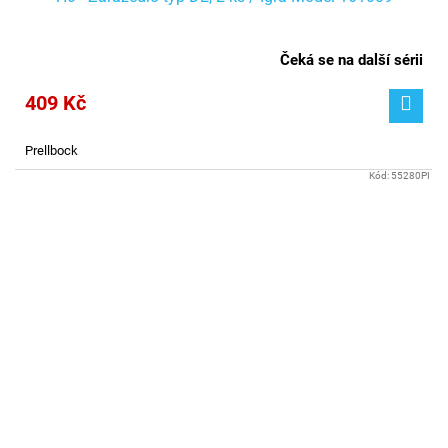
Čeká se na další sérii
409 Kč
Prellbock
Kód:
55280PI