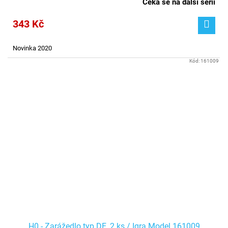
Čeká se na další sérii
343 Kč
Novinka 2020
Kód:
161009
H0 - Zarážedlo typ DE, 2 ks / Igra Model 161009