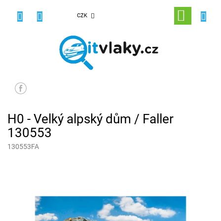
Přejít
na
NÁKUPNÍ
CZK
obsah
KOŠÍK
H0 - Velký alpský dům / Faller
130553
130553FA