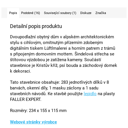
Popis
Podobné (16)
Související soubory (1)
Diskuze
Značka
Detailní popis produktu
Dvoupodlažní obytný dům v alpském architektonickém
stylu s cihlovým, omítnutým přízemím zdobeným
digitálním tiskem Lüftlmalerei a horním patrem z trámů
s připojeným domovním mottem. Šindelová střecha se
štítovou výzdobou je zatížena kameny. Součástí
stavebnice je Kristův kříž, psí bouda a záchodový domek
k dekoraci.
Tato stavebnice obsahuje: 283 jednotlivých dílků v 8
barvách, okenní díly, 1 masku záclony a 1 sadu
stavebních návodů. Ke stavbě použijte
lepidlo
na plasty
FALLER EXPERT.
Rozměry: 234 x 155 x 115 mm
Webové stránky výrobce