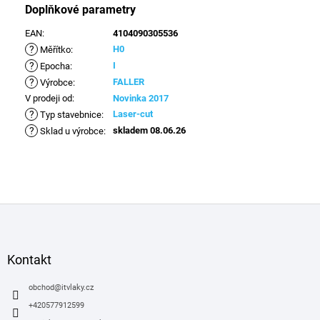
Doplňkové parametry
EAN
:
4104090305536
?
H0
Měřítko
:
?
I
Epocha
:
?
FALLER
Výrobce
:
V prodeji od
:
Novinka 2017
?
Laser-cut
Typ stavebnice
:
?
skladem 08.06.26
Sklad u výrobce
:
Z
á
p
a
Kontakt
t
í
obchod
@
itvlaky.cz
+420577912599