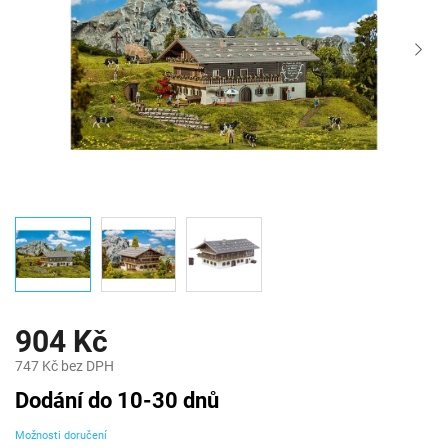
904 Kč
747 Kč bez DPH
Měrná
Dodání do 10-30 dnů
cena:
Možnosti doručení