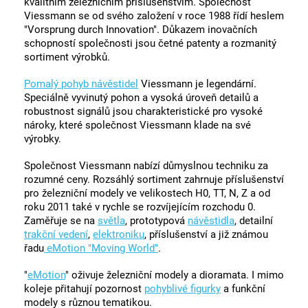
kvalitním železničním příslušenstvím. Společnost
Viessmann se od svého založení v roce 1988 řídí heslem
"Vorsprung durch Innovation". Důkazem inovačních
schopností společnosti jsou četné patenty a rozmanitý
sortiment výrobků.
Pomalý pohyb návěstidel
Viessmann je legendární.
Speciálně vyvinutý pohon a vysoká úroveň detailů a
robustnost signálů jsou charakteristické pro vysoké
nároky, které společnost Viessmann klade na své
výrobky.
Společnost Viessmann nabízí důmyslnou techniku za
rozumné ceny. Rozsáhlý sortiment zahrnuje příslušenství
pro železniční modely ve velikostech H0, TT, N, Z a od
roku 2011 také v rychle se rozvíjejícím rozchodu 0.
Zaměřuje se na
světla
, prototypová
návěstidla
, detailní
trakční vedení
,
elektroniku
, příslušenství a již známou
řadu
eMotion "Moving World"
.
"
eMotion
" oživuje železniční modely a dioramata. I mimo
koleje přitahují pozornost
pohyblivé figurky
a funkční
modely s různou tematikou.