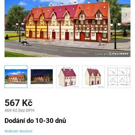
567 Kč
469 Kč bez DPH
Měrná
Dodání do 10-30 dnů
cena:
Možnosti doručení