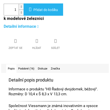
Přidat do košíku
k modelové železnici
Detailní informace
ZEPTAT SE
HLÍDAT
SDÍLET
Popis
Podobné (16)
Diskuze
Značka
Detailní popis produktu
Informace o produktu "H0 Řadový dvojdomek, béžový".
Rozměry: D 10,4 x Š 8,3 x V 13,3 cm.
Společnost Viessmann je známá inovativním a vysoce