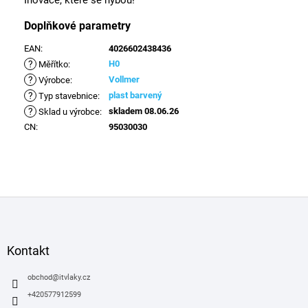
Doplňkové parametry
EAN
:
4026602438436
?
H0
Měřítko
:
?
Vollmer
Výrobce
:
?
plast barvený
Typ stavebnice
:
?
skladem 08.06.26
Sklad u výrobce
:
CN
:
95030030
Z
á
p
a
Kontakt
t
í
obchod
@
itvlaky.cz
+420577912599