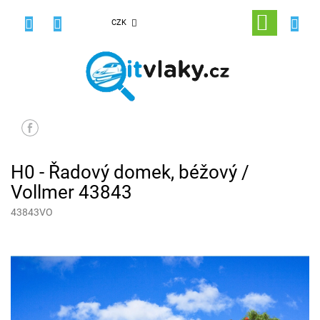
Přejít
na
NÁKUPNÍ
CZK
obsah
KOŠÍK
H0 - Řadový domek, béžový /
Vollmer 43843
43843VO