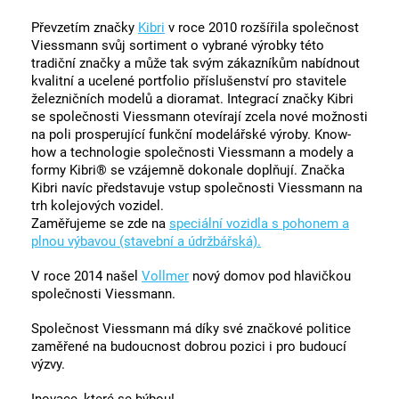
Převzetím značky
Kibri
v roce 2010 rozšířila společnost
Viessmann svůj sortiment o vybrané výrobky této
tradiční značky a může tak svým zákazníkům nabídnout
kvalitní a ucelené portfolio příslušenství pro stavitele
železničních modelů a dioramat. Integrací značky Kibri
se společnosti Viessmann otevírají zcela nové možnosti
na poli prosperující funkční modelářské výroby. Know-
how a technologie společnosti Viessmann a modely a
formy Kibri® se vzájemně dokonale doplňují. Značka
Kibri navíc představuje vstup společnosti Viessmann na
trh kolejových vozidel.
Zaměřujeme se zde na
speciální vozidla s pohonem a
plnou výbavou (stavební a údržbářská).
V roce 2014 našel
Vollmer
nový domov pod hlavičkou
společnosti Viessmann.
Společnost Viessmann má díky své značkové politice
zaměřené na budoucnost dobrou pozici i pro budoucí
výzvy.
Inovace, které se hýbou!