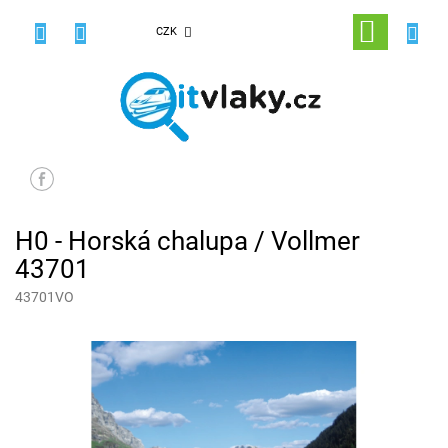
Přejít
na
NÁKUPNÍ
CZK
obsah
KOŠÍK
H0 - Horská chalupa / Vollmer
43701
43701VO