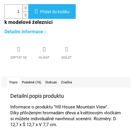
Přidat do košíku
k modelové železnici
Detailní informace
ZEPTAT SE
HLÍDAT
SDÍLET
Popis
Podobné (16)
Diskuze
Značka
Detailní popis produktu
Informace o produktu "H0 House Mountain View".
Díky přiloženým hromadám dřeva a květinovým vločkám
si můžete individuálně navrhnout scenérii. Rozměry: D
12,7 x Š 12,7 x V 7,7 cm.