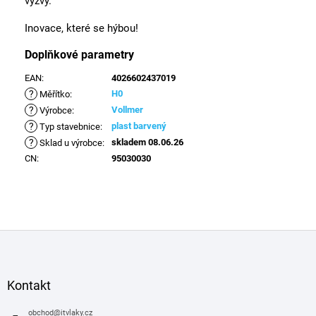
výzvy.
Inovace, které se hýbou!
Doplňkové parametry
EAN
:
4026602437019
?
H0
Měřítko
:
?
Vollmer
Výrobce
:
?
plast barvený
Typ stavebnice
:
?
skladem 08.06.26
Sklad u výrobce
:
CN
:
95030030
Z
á
p
a
Kontakt
t
í
obchod
@
itvlaky.cz