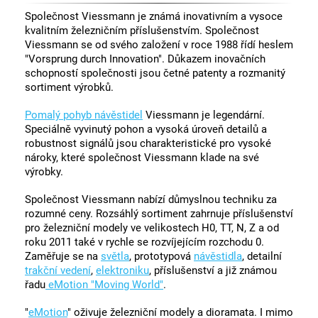
Společnost Viessmann je známá inovativním a vysoce
kvalitním železničním příslušenstvím. Společnost
Viessmann se od svého založení v roce 1988 řídí heslem
"Vorsprung durch Innovation". Důkazem inovačních
schopností společnosti jsou četné patenty a rozmanitý
sortiment výrobků.
Pomalý pohyb návěstidel
Viessmann je legendární.
Speciálně vyvinutý pohon a vysoká úroveň detailů a
robustnost signálů jsou charakteristické pro vysoké
nároky, které společnost Viessmann klade na své
výrobky.
Společnost Viessmann nabízí důmyslnou techniku za
rozumné ceny. Rozsáhlý sortiment zahrnuje příslušenství
pro železniční modely ve velikostech H0, TT, N, Z a od
roku 2011 také v rychle se rozvíjejícím rozchodu 0.
Zaměřuje se na
světla
, prototypová
návěstidla
, detailní
trakční vedení
,
elektroniku
, příslušenství a již známou
řadu
eMotion "Moving World"
.
"
eMotion
" oživuje železniční modely a dioramata. I mimo