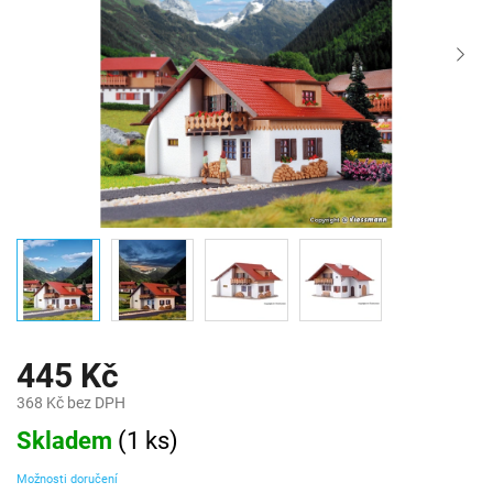
445 Kč
368 Kč bez DPH
Měrná
Skladem
(
1 ks
)
cena:
Možnosti doručení