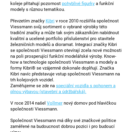
koleje přitahují pozornost
pohyblivé figurky
a funkční
modely s různou tematikou.
Převzetím značky
Kibri
v roce 2010 rozšířila společnost
Viessmann svůj sortiment o vybrané výrobky této
tradiční značky a může tak svým zákazníkům nabídnout
kvalitní a ucelené portfolio příslušenství pro stavitele
železničních modelů a dioramat. Integrací značky Kibri
se společnosti Viessmann otevírají zcela nové možnosti
na poli prosperující funkční modelářské výroby. Know-
how a technologie společnosti Viessmann a modely a
formy Kibri® se vzájemně dokonale doplňují. Značka
Kibri navíc představuje vstup společnosti Viessmann na
trh kolejových vozidel.
Zaměřujeme se zde na
speciální vozidla s pohonem a
plnou výbavou (stavební a údržbářská).
V roce 2014 našel
Vollmer
nový domov pod hlavičkou
společnosti Viessmann.
Společnost Viessmann má díky své značkové politice
zaměřené na budoucnost dobrou pozici i pro budoucí