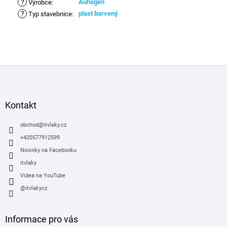
?
Auhagen
Výrobce
:
?
plast barvený
Typ stavebnice
:
Z
á
p
a
Kontakt
t
í
obchod
@
itvlaky.cz
+420577912599
Novinky na Facebooku
itvlaky
Videa na YouTube
@itvlakycz
Informace pro vás