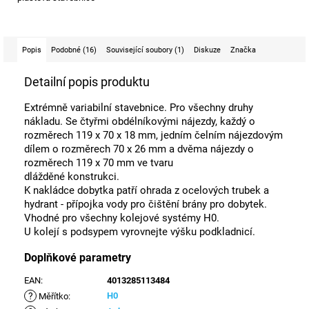
Popis
Podobné (16)
Související soubory (1)
Diskuze
Značka
Detailní popis produktu
Extrémně variabilní stavebnice. Pro všechny druhy
nákladu. Se čtyřmi obdélníkovými nájezdy, každý o
rozměrech 119 x 70 x 18 mm, jedním čelním nájezdovým
dílem o rozměrech 70 x 26 mm a dvěma nájezdy o
rozměrech 119 x 70 mm ve tvaru
dlážděné konstrukci.
K nakládce dobytka patří ohrada z ocelových trubek a
hydrant - přípojka vody pro čištění brány pro dobytek.
Vhodné pro všechny kolejové systémy H0.
U kolejí s podsypem vyrovnejte výšku podkladnicí.
Doplňkové parametry
EAN
:
4013285113484
?
H0
Měřítko
: