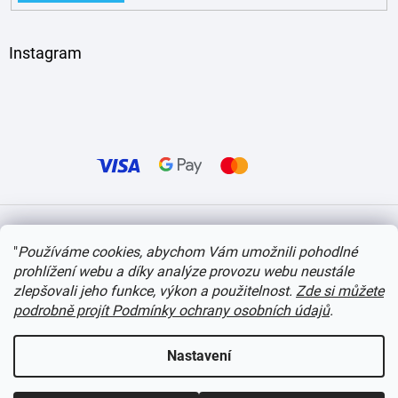
Instagram
Vytvořil Shoptet
"
Používáme cookies, abychom Vám umožnili pohodlné
prohlížení webu a díky analýze provozu webu neustále
Copyright 2026
itvlaky.cz
. Všechna práva vyhrazena.
Upravit nastavení cookies
zlepšovali jeho funkce, výkon a použitelnost.
Zde si můžete
podrobně projít Podmínky ochrany osobních údajů
.
Nastavení