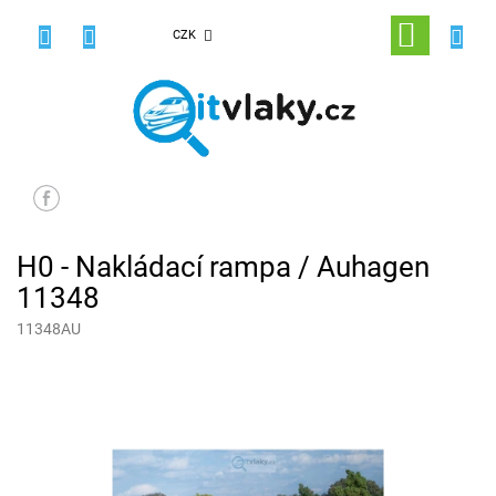
Přejít
na
NÁKUPNÍ
CZK
obsah
KOŠÍK
H0 - Nakládací rampa / Auhagen
11348
11348AU