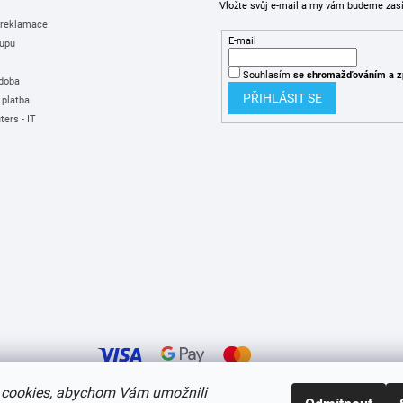
Vložte svůj e-mail a my vám budeme zas
 reklamace
E-mail
upu
Souhlasím
se shromažďováním
a z
 doba
PŘIHLÁSIT SE
 platba
ers - IT
cookies, abychom Vám umožnili