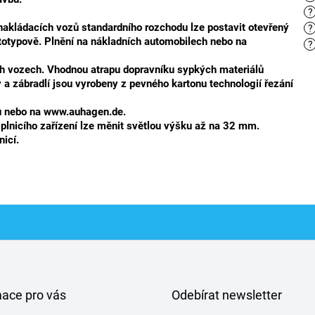
?
akládacích vozů standardního rozchodu lze postavit otevřený
?
totypově. Plnění na nákladních automobilech nebo na
?
h vozech. Vhodnou atrapu dopravníku sypkých materiálů
 a zábradlí jsou vyrobeny z pevného kartonu technologií řezání
gu nebo na www.auhagen.de.
plnicího zařízení lze měnit světlou výšku až na 32 mm.
icí.
mace pro vás
Odebírat newsletter