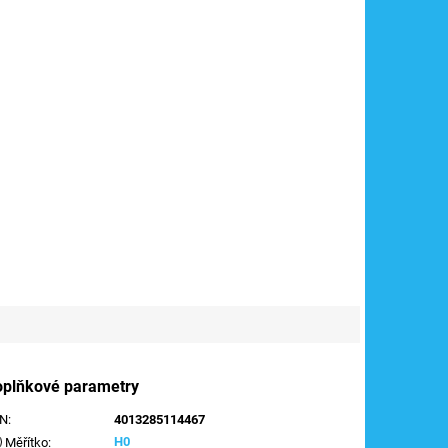
oplňkové parametry
AN
:
4013285114467
H0
Měřítko
: