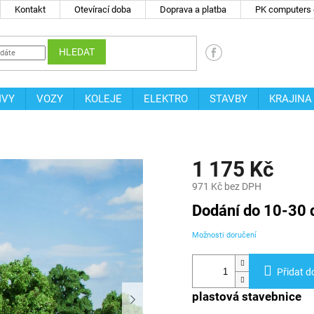
Kontakt
Otevírací doba
Doprava a platba
PK computers -
HLEDAT
IVY
VOZY
KOLEJE
ELEKTRO
STAVBY
KRAJINA
1 175 Kč
971 Kč bez DPH
Měrná
Dodání do 10-30 
cena:
Možnosti doručení
Přidat d
plastová stavebnice