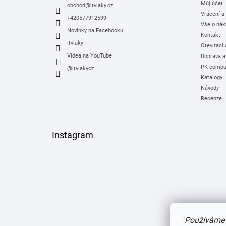
Můj účet
í
obchod
@
itvlaky.cz
Vrácení a
+420577912599
Vše o nák
Novinky na Facebooku
Kontakt
itvlaky
Otevírací
Videa na YouTube
Doprava a
PK comput
@itvlakycz
Katalogy
Návody
Recenze
Instagram
"
Používáme 