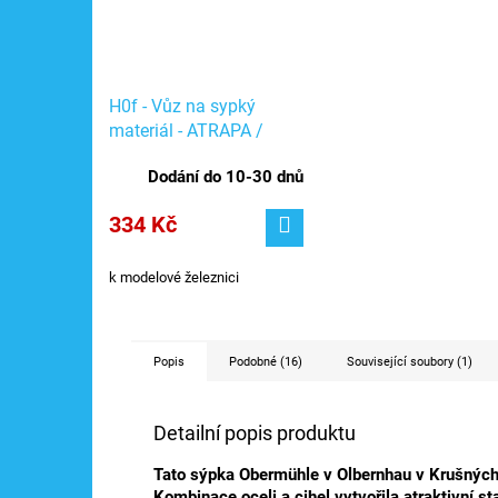
H0f - Vůz na sypký
materiál - ATRAPA /
Auhagen 41709
Dodání do 10-30 dnů
334 Kč
k modelové železnici
Popis
Podobné (16)
Související soubory (1)
Detailní popis produktu
Tato sýpka Obermühle v Olbernhau v Krušných h
Kombinace oceli a cihel vytvořila atraktivní st