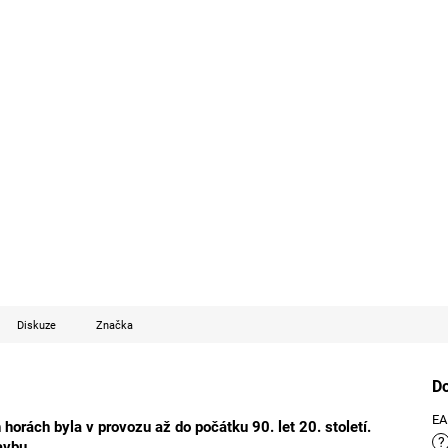
Diskuze
Značka
D
E
orách byla v provozu až do počátku 90. let 20. století.
?
avbu.