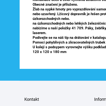
Obecné značení je přiloženo.
Žlab na sypké hmoty pro vyprazdňování samon
nebo uzavřený. Lžícový dopravník je řešen pro
úzkorozchodných nebo.
na úzkorozchodných nebo lehkých železničníc
nabízíme u naší položky 41 709. Páky, žebříky
laserem.
Podívejte se na náš tip na drátování v katalo
Pomocí pohyblivých a zkracovatelných trubek 
U kolejí s podsypem vyrovnejte výšku podkladn
120 x 120 x 180 mm
Z
á
p
a
Kontakt
Infor
t