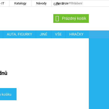
 IT
Katalogy
Návody
Recenze
Přihlášení
CZK
NÁKUPNÍ
Prázdný košík
KOŠÍK
AUTA, FIGURKY
JINÉ
VŠE
HRAČKY
dnů
o košíku