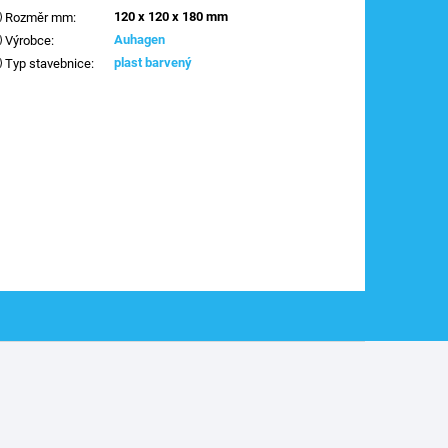
120 x 120 x 180 mm
Rozměr mm
:
Auhagen
Výrobce
:
plast barvený
Typ stavebnice
: