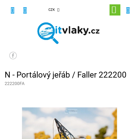
Přejít
na
NÁKUPNÍ
CZK
obsah
KOŠÍK
N - Portálový jeřáb / Faller 222200
222200FA