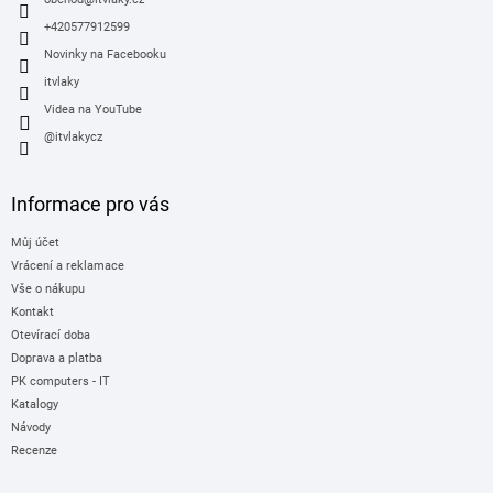
í
+420577912599
Novinky na Facebooku
itvlaky
Videa na YouTube
@itvlakycz
Informace pro vás
Můj účet
Vrácení a reklamace
Vše o nákupu
Kontakt
Otevírací doba
Doprava a platba
PK computers - IT
Katalogy
Návody
Recenze