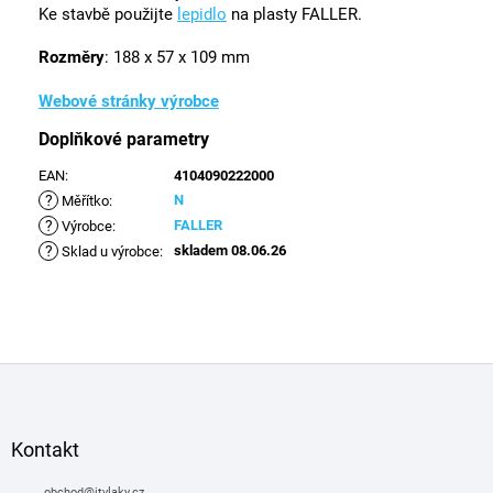
Ke stavbě použijte
lepidlo
na plasty FALLER.
Rozměry
: 188 x 57 x 109 mm
Webové stránky výrobce
Doplňkové parametry
EAN
:
4104090222000
?
N
Měřítko
:
?
FALLER
Výrobce
:
?
skladem 08.06.26
Sklad u výrobce
:
Z
á
p
a
Kontakt
t
obchod
@
itvlaky.cz