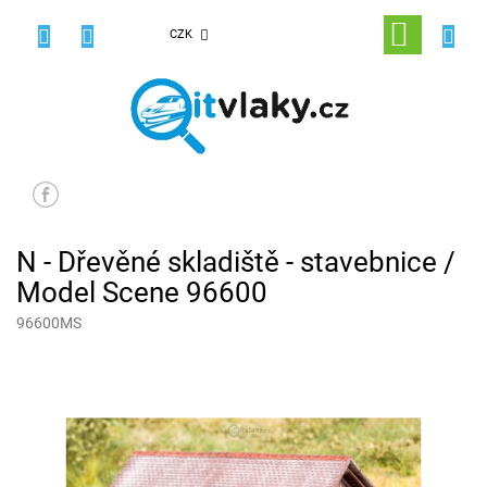
Přejít
na
NÁKUPNÍ
CZK
obsah
KOŠÍK
N - Dřevěné skladiště - stavebnice /
Model Scene 96600
96600MS