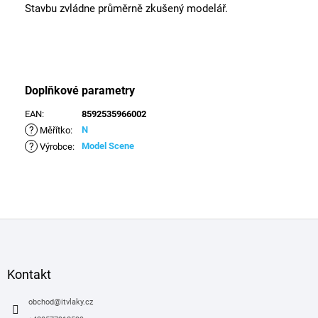
Stavbu zvládne průměrně zkušený modelář.
Doplňkové parametry
EAN
:
8592535966002
?
N
Měřítko
:
?
Model Scene
Výrobce
:
Z
á
p
a
Kontakt
t
í
obchod
@
itvlaky.cz