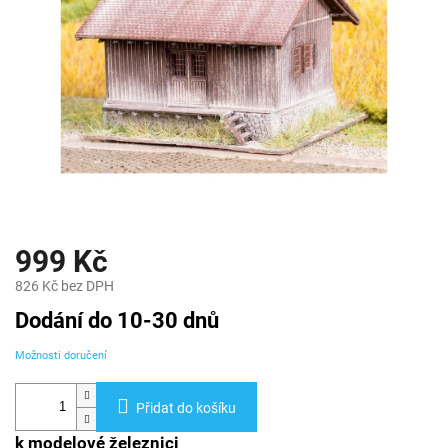
999 Kč
826 Kč bez DPH
Měrná
Dodání do 10-30 dnů
cena:
Možnosti doručení
Přidat do košíku
k modelové železnici