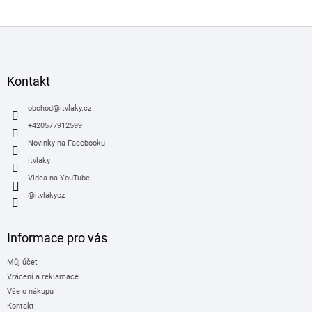
Z
á
p
a
Kontakt
t
í
obchod
@
itvlaky.cz
+420577912599
Novinky na Facebooku
itvlaky
Videa na YouTube
@itvlakycz
Informace pro vás
Můj účet
Vrácení a reklamace
Vše o nákupu
Kontakt