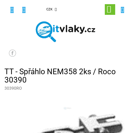
Přejít
na
NÁKUPNÍ
CZK
obsah
KOŠÍK
TT - Spřáhlo NEM358 2ks / Roco
30390
30390RO