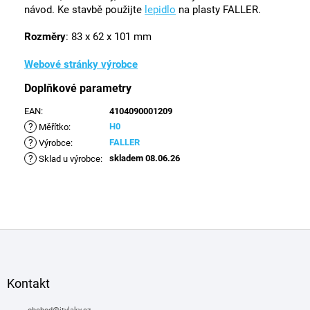
návod. Ke stavbě použijte
lepidlo
na plasty FALLER.
Rozměry
: 83 x 62 x 101 mm
Webové stránky výrobce
Doplňkové parametry
EAN
:
4104090001209
?
H0
Měřítko
:
?
FALLER
Výrobce
:
?
skladem 08.06.26
Sklad u výrobce
:
Z
á
p
a
Kontakt
t