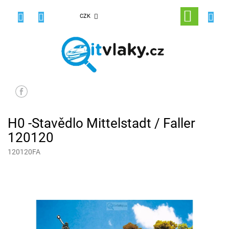
Přejít
na
NÁKUPNÍ
CZK
obsah
KOŠÍK
H0 -Stavědlo Mittelstadt / Faller
120120
120120FA