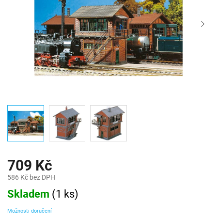
709 Kč
586 Kč bez DPH
Měrná
Skladem
(
1 ks
)
cena:
Možnosti doručení