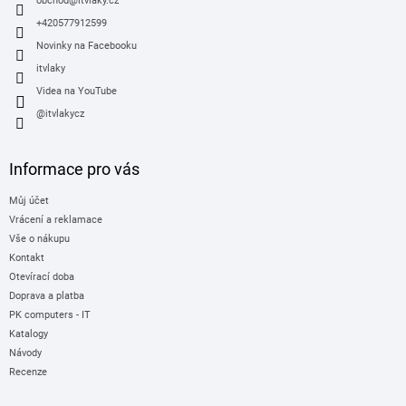
í
obchod
@
itvlaky.cz
+420577912599
Novinky na Facebooku
itvlaky
Videa na YouTube
@itvlakycz
Informace pro vás
Můj účet
Vrácení a reklamace
Vše o nákupu
Kontakt
Otevírací doba
Doprava a platba
PK computers - IT
Katalogy
Návody
Recenze