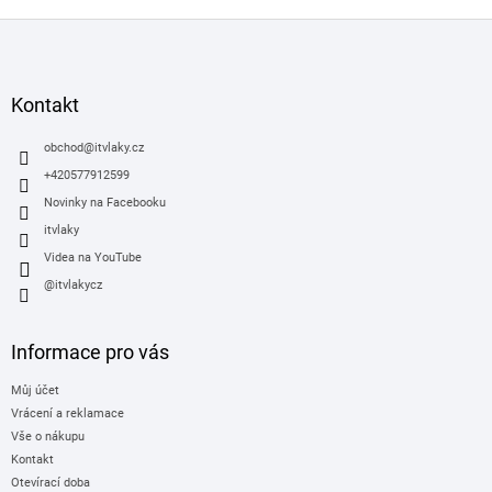
Z
á
p
a
Kontakt
t
í
obchod
@
itvlaky.cz
+420577912599
Novinky na Facebooku
itvlaky
Videa na YouTube
@itvlakycz
Informace pro vás
Můj účet
Vrácení a reklamace
Vše o nákupu
Kontakt
Otevírací doba