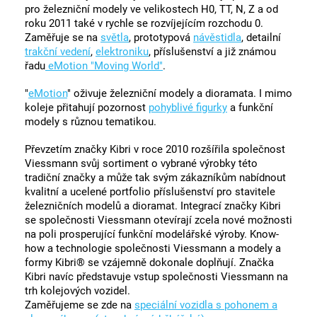
pro železniční modely ve velikostech H0, TT, N, Z a od
roku 2011 také v rychle se rozvíjejícím rozchodu 0.
Zaměřuje se na
světla
, prototypová
návěstidla
, detailní
trakční vedení
,
elektroniku
, příslušenství a již známou
řadu
eMotion "Moving World"
.
"
eMotion
" oživuje železniční modely a dioramata. I mimo
koleje přitahují pozornost
pohyblivé figurky
a funkční
modely s různou tematikou.
Převzetím značky Kibri v roce 2010 rozšířila společnost
Viessmann svůj sortiment o vybrané výrobky této
tradiční značky a může tak svým zákazníkům nabídnout
kvalitní a ucelené portfolio příslušenství pro stavitele
železničních modelů a dioramat. Integrací značky Kibri
se společnosti Viessmann otevírají zcela nové možnosti
na poli prosperující funkční modelářské výroby. Know-
how a technologie společnosti Viessmann a modely a
formy Kibri® se vzájemně dokonale doplňují. Značka
Kibri navíc představuje vstup společnosti Viessmann na
trh kolejových vozidel.
Zaměřujeme se zde na
speciální vozidla s pohonem a