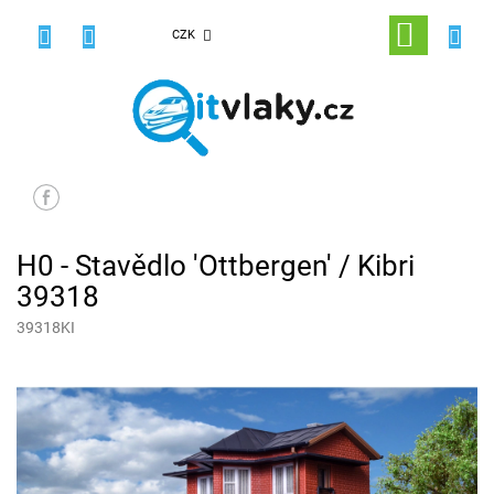
Přejít
na
NÁKUPNÍ
CZK
obsah
KOŠÍK
H0 - Stavědlo 'Ottbergen' / Kibri
39318
39318KI