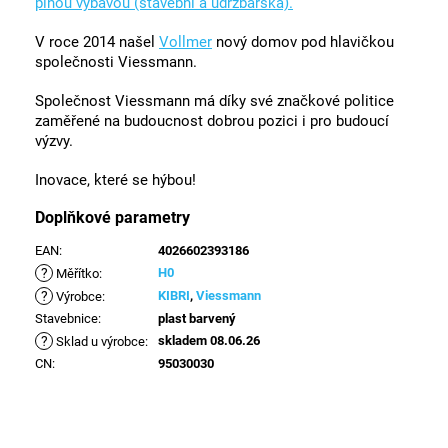
plnou výbavou (stavební a údržbářská).
V roce 2014 našel
Vollmer
nový domov pod hlavičkou
společnosti Viessmann.
Společnost Viessmann má díky své značkové politice
zaměřené na budoucnost dobrou pozici i pro budoucí
výzvy.
Inovace, které se hýbou!
Doplňkové parametry
EAN
:
4026602393186
?
H0
Měřítko
:
?
KIBRI
,
Viessmann
Výrobce
:
Stavebnice
:
plast barvený
?
skladem 08.06.26
Sklad u výrobce
:
CN
:
95030030