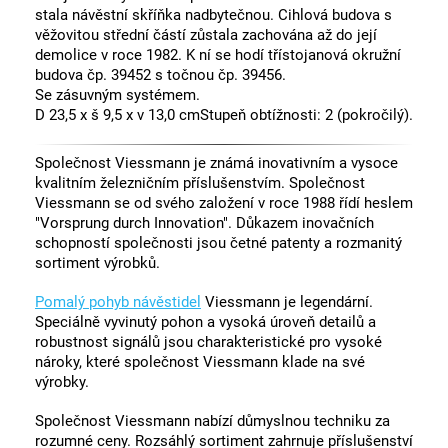
stala návěstní skříňka nadbytečnou. Cihlová budova s
věžovitou střední částí zůstala zachována až do její
demolice v roce 1982. K ní se hodí třístojanová okružní
budova čp. 39452 s točnou čp. 39456.
Se zásuvným systémem.
D 23,5 x š 9,5 x v 13,0 cmStupeň obtížnosti: 2 (pokročilý).
Společnost Viessmann je známá inovativním a vysoce
kvalitním železničním příslušenstvím. Společnost
Viessmann se od svého založení v roce 1988 řídí heslem
"Vorsprung durch Innovation". Důkazem inovačních
schopností společnosti jsou četné patenty a rozmanitý
sortiment výrobků.
Pomalý pohyb návěstidel
Viessmann je legendární.
Speciálně vyvinutý pohon a vysoká úroveň detailů a
robustnost signálů jsou charakteristické pro vysoké
nároky, které společnost Viessmann klade na své
výrobky.
Společnost Viessmann nabízí důmyslnou techniku za
rozumné ceny. Rozsáhlý sortiment zahrnuje příslušenství