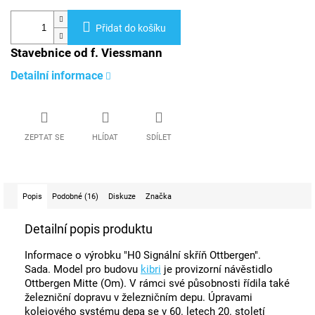
Přidat do košíku
Stavebnice od f. Viessmann
Detailní informace
ZEPTAT SE
HLÍDAT
SDÍLET
Popis
Podobné (16)
Diskuze
Značka
Detailní popis produktu
Informace o výrobku "H0 Signální skříň Ottbergen".
Sada. Model pro budovu
kibri
je provizorní návěstidlo
Ottbergen Mitte (Om). V rámci své působnosti řídila také
železniční dopravu v železničním depu. Úpravami
kolejového systému depa se v 60. letech 20. století