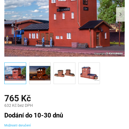
765 Kč
632 Kč bez DPH
Měrná
Dodání do 10-30 dnů
cena:
Možnosti doručení