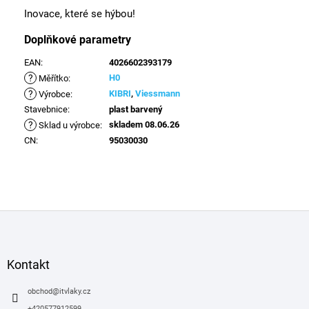
Inovace, které se hýbou!
Doplňkové parametry
EAN
:
4026602393179
?
H0
Měřítko
:
?
KIBRI
,
Viessmann
Výrobce
:
Stavebnice
:
plast barvený
?
skladem 08.06.26
Sklad u výrobce
:
CN
:
95030030
Z
á
p
a
Kontakt
t
í
obchod
@
itvlaky.cz
+420577912599