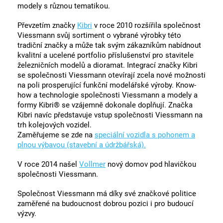
modely s různou tematikou.
Převzetím značky
Kibri
v roce 2010 rozšířila společnost
Viessmann svůj sortiment o vybrané výrobky této
tradiční značky a může tak svým zákazníkům nabídnout
kvalitní a ucelené portfolio příslušenství pro stavitele
železničních modelů a dioramat. Integrací značky Kibri
se společnosti Viessmann otevírají zcela nové možnosti
na poli prosperující funkční modelářské výroby. Know-
how a technologie společnosti Viessmann a modely a
formy Kibri® se vzájemně dokonale doplňují. Značka
Kibri navíc představuje vstup společnosti Viessmann na
trh kolejových vozidel.
Zaměřujeme se zde na
speciální vozidla s pohonem a
plnou výbavou (stavební a údržbářská).
V roce 2014 našel
Vollmer
nový domov pod hlavičkou
společnosti Viessmann.
Společnost Viessmann má díky své značkové politice
zaměřené na budoucnost dobrou pozici i pro budoucí
výzvy.