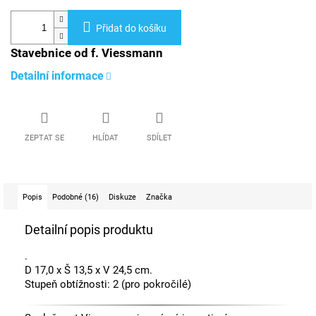
Přidat do košíku
Stavebnice od f. Viessmann
Detailní informace
ZEPTAT SE
HLÍDAT
SDÍLET
Popis
Podobné (16)
Diskuze
Značka
Detailní popis produktu
.
D 17,0 x Š 13,5 x V 24,5 cm.
Stupeň obtížnosti: 2 (pro pokročilé)