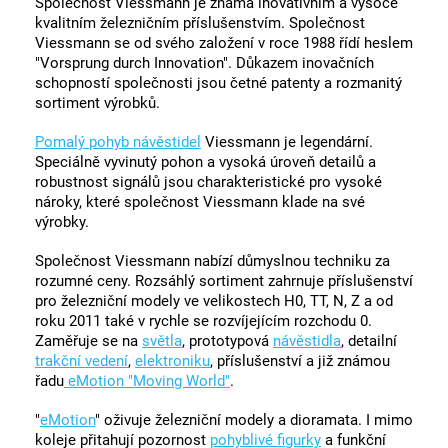
Společnost Viessmann je známá inovativním a vysoce
kvalitním železničním příslušenstvím. Společnost
Viessmann se od svého založení v roce 1988 řídí heslem
"Vorsprung durch Innovation". Důkazem inovačních
schopností společnosti jsou četné patenty a rozmanitý
sortiment výrobků.
Pomalý pohyb návěstidel
Viessmann je legendární.
Speciálně vyvinutý pohon a vysoká úroveň detailů a
robustnost signálů jsou charakteristické pro vysoké
nároky, které společnost Viessmann klade na své
výrobky.
Společnost Viessmann nabízí důmyslnou techniku za
rozumné ceny. Rozsáhlý sortiment zahrnuje příslušenství
pro železniční modely ve velikostech H0, TT, N, Z a od
roku 2011 také v rychle se rozvíjejícím rozchodu 0.
Zaměřuje se na
světla
, prototypová
návěstidla
, detailní
trakční vedení
,
elektroniku
, příslušenství a již známou
řadu
eMotion "Moving World"
.
"
eMotion
" oživuje železniční modely a dioramata. I mimo
koleje přitahují pozornost
pohyblivé figurky
a funkční