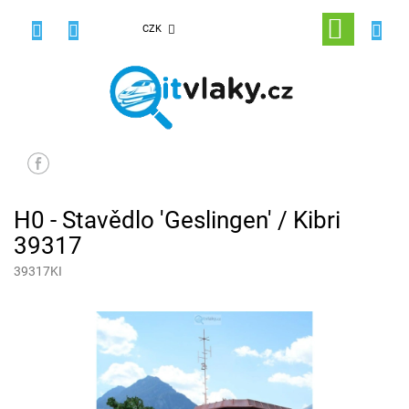
Přejít
na
NÁKUPNÍ
CZK
obsah
KOŠÍK
H0 - Stavědlo 'Geslingen' / Kibri
39317
39317KI